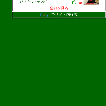
（とんかつ・かつ丼）
3.01
全部を見る
G
o
o
g
l
e
でサイト内検索