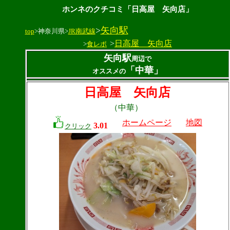
ホンネのクチコミ「日高屋 矢向店」
>
矢向駅
top
>神奈川県>
JR南武線
>
日高屋 矢向店
>
食レポ
矢向駅
周辺で
「中華」
オススメの
日高屋 矢向店
（中華）
ホームページ
地図
3.01
クリック