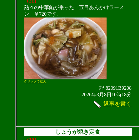
（21）
熱々の中華餡が乗った「五目あんかけラーメ
ン」￥720です。
クリックで拡大
記:82091B9208
2026年3月8日10時18分
返事を書く
しょうが焼き定食
（19）