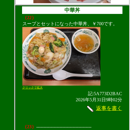
中華丼
（22）
スープとセットになった中華丼、￥700です。
クリックで拡大
記:5A773D2BAC
2026年5月31日9時02分
返事を書く
（23）
--------------------------------------