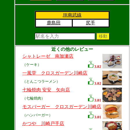
JR南武線
鹿島田
尻手
近くの他のレビュー
シャトレーゼ 南加瀬店
（ケーキ）
3.02
一風堂 クロスガーデン川崎店
（とんこつラーメン）
3.02
七輪焼肉 安安 矢向店
（七輪焼肉）
3.01
モスバーガー クロスガーデン川崎店
（ハンバーガー）
3.01
かつや 川崎戸手店