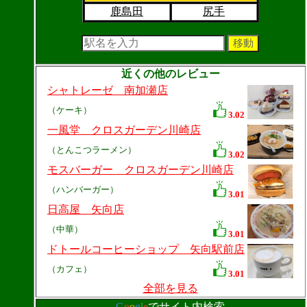
鹿島田
尻手
近くの他のレビュー
シャトレーゼ 南加瀬店
（ケーキ）
3.02
一風堂 クロスガーデン川崎店
（とんこつラーメン）
3.02
モスバーガー クロスガーデン川崎店
（ハンバーガー）
3.01
日高屋 矢向店
（中華）
3.01
ドトールコーヒーショップ 矢向駅前店
（カフェ）
3.01
全部を見る
G
o
o
g
l
e
でサイト内検索