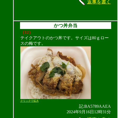
返事を書く
かつ丼弁当
（12）
テイクアウトのかつ丼です。サイズは80ｇロー
スの梅です。
クリックで拡大
記:BA5789AAEA
2024年9月16日12時31分