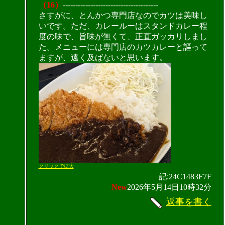
（16）
--------------------------------------
さすがに、とんかつ専門店なのでカツは美味し
いです。ただ、カレールーはスタンドカレー程
度の味で、旨味が無くて、正直ガッカリしまし
た。メニューには専門店のカツカレーと謳って
ますが、遠く及ばないと思います。
クリックで拡大
記:24C1483F7F
New
2026年5月14日10時32分
返事を書く