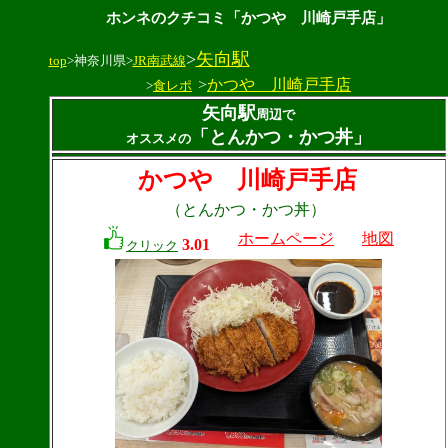
ホンネのクチコミ「かつや 川崎戸手店」
>
矢向駅
top
>神奈川県>
JR南武線
>
かつや 川崎戸手店
>
食レポ
矢向駅
周辺で
「とんかつ・かつ丼」
オススメの
かつや 川崎戸手店
（とんかつ・かつ丼）
ホームページ
地図
3.01
クリック