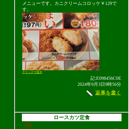
メニューです。カニクリームコロッケ￥129で
す。
クリックで拡大
記:E098456C0E
2024年9月3日9時56分
返事を書く
ロースカツ定食
（1）