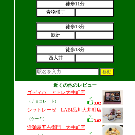
徒歩11分
青物横丁
徒歩13分
鮫洲
徒歩18分
西大井
近くの他のレビュー
ゴディバ アトレ大井町店
（チョコレート）
3.02
シャトレーゼ LABI品川大井町店
（ケーキ）
3.02
洋麺屋五右衛門 大井町店