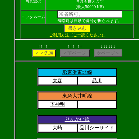
写真選択
写真も使えます
(最大50000 KB)
ニックネーム
省略時は自動で番号が振られます。
ご利用方法（ご一読ください）
↑↑↑↑↑
↑↑↑↑↑↑
↓↓↓↓↓↓
JR京浜東北線
大森
品川
東急大井町線
下神明
りんかい線
大崎
品川シーサイド