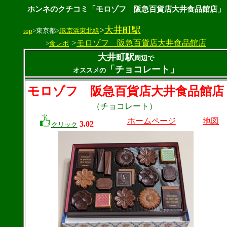
ホンネのクチコミ「モロゾフ 阪急百貨店大井食品館店」
>
大井町駅
top
>東京都>
JR京浜東北線
>
モロゾフ 阪急百貨店大井食品館店
>
食レポ
大井町駅
周辺で
「チョコレート」
オススメの
モロゾフ 阪急百貨店大井食品館店
（チョコレート）
ホームページ
地図
3.02
クリック