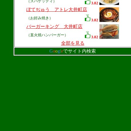
（スパゲッティ）
3.02
ぼてぢゅう アトレ大井町店
（お好み焼き）
3.02
バーガーキング 大井町店
（直火焼ハンバーガー）
3.02
全部を見る
G
o
o
g
l
e
でサイト内検索