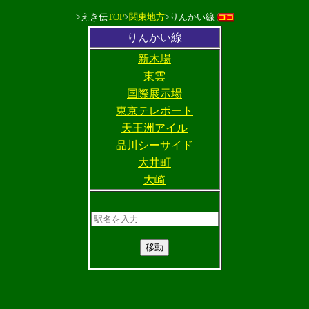
>えき伝
TOP
>
関東地方
>りんかい線
りんかい線
新木場
東雲
国際展示場
東京テレポート
天王洲アイル
品川シーサイド
大井町
大崎