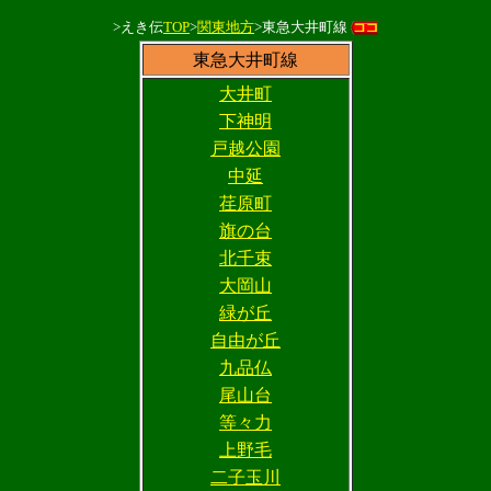
>えき伝
TOP
>
関東地方
>東急大井町線
東急大井町線
大井町
下神明
戸越公園
中延
荏原町
旗の台
北千束
大岡山
緑が丘
自由が丘
九品仏
尾山台
等々力
上野毛
二子玉川