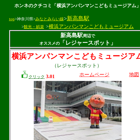
ホンネのクチコミ「横浜アンパンマンこどもミュージアム
>
新高島駅
top
>神奈川県>
みなとみらい線
>
横浜アンパンマンこどもミュージアム
>
観光・娯楽
新高島駅
周辺で
「レジャースポット」
オススメの
横浜アンパンマンこどもミュージア
（レジャースポット）
ホームページ
地図
3.01
クリック