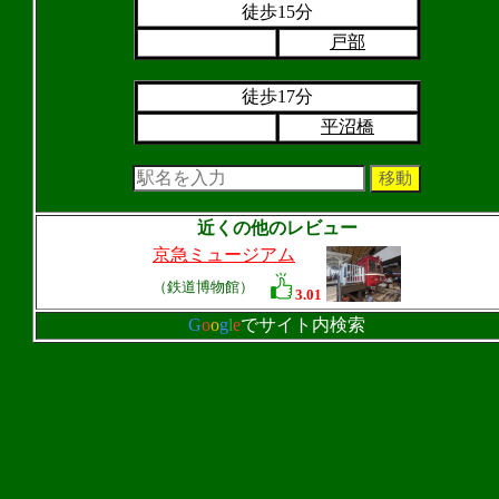
徒歩15分
戸部
徒歩17分
平沼橋
近くの他のレビュー
京急ミュージアム
（鉄道博物館）
3.01
G
o
o
g
l
e
でサイト内検索