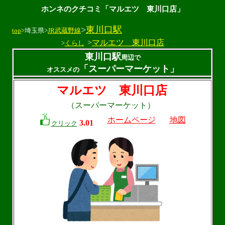
ホンネのクチコミ「マルエツ 東川口店」
>
東川口駅
top
>埼玉県>
JR武蔵野線
>
マルエツ 東川口店
>
くらし
東川口駅
周辺で
「スーパーマーケット」
オススメの
マルエツ 東川口店
（スーパーマーケット）
ホームページ
地図
3.01
クリック