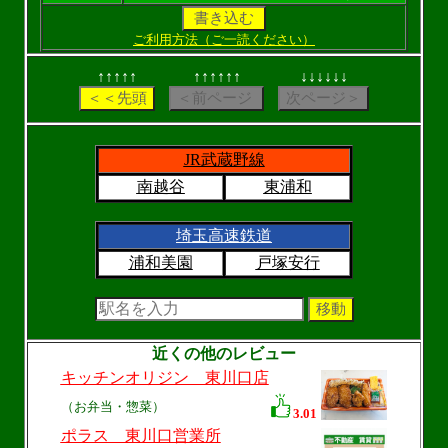
ご利用方法（ご一読ください）
↑↑↑↑↑
↑↑↑↑↑↑
↓↓↓↓↓↓
JR武蔵野線
南越谷
東浦和
埼玉高速鉄道
浦和美園
戸塚安行
近くの他のレビュー
キッチンオリジン 東川口店
（お弁当・惣菜）
3.01
ポラス 東川口営業所