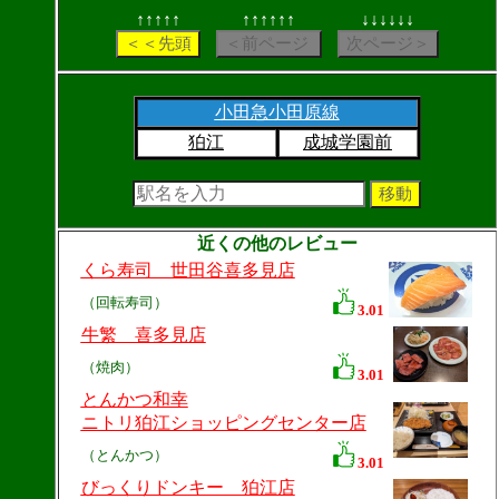
↑↑↑↑↑
↑↑↑↑↑↑
↓↓↓↓↓↓
小田急小田原線
狛江
成城学園前
近くの他のレビュー
くら寿司 世田谷喜多見店
（回転寿司）
3.01
牛繁 喜多見店
（焼肉）
3.01
とんかつ和幸
ニトリ狛江ショッピングセンター店
（とんかつ）
3.01
びっくりドンキー 狛江店