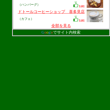
（ハンバーグ）
3.01
ドトールコーヒーショップ 喜多見店
（カフェ）
3.01
全部を見る
G
o
o
g
l
e
でサイト内検索