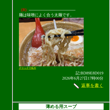
（8）
--------------------------------------
麺は味噌によく合う太麺です。
クリックで拡大
記:BD89E8D019
2026年6月27日17時00分
返事を書く
薄める用スープ