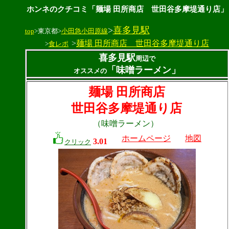
ホンネのクチコミ「麺場 田所商店 世田谷多摩堤通り店」
>
喜多見駅
top
>東京都>
小田急小田原線
>
麺場 田所商店 世田谷多摩堤通り店
>
食レポ
喜多見駅
周辺で
「味噌ラーメン」
オススメの
麺場 田所商店
世田谷多摩堤通り店
（味噌ラーメン）
ホームページ
地図
3.01
クリック