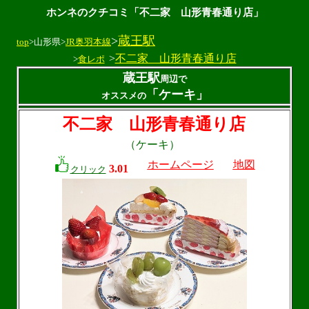
ホンネのクチコミ「不二家 山形青春通り店」
>
蔵王駅
top
>山形県>
JR奥羽本線
>
不二家 山形青春通り店
>
食レポ
蔵王駅
周辺で
「ケーキ」
オススメの
不二家 山形青春通り店
（ケーキ）
ホームページ
地図
3.01
クリック