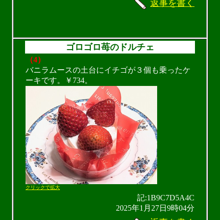
返事を書く
ゴロゴロ苺のドルチェ
（4）
バニラムースの土台にイチゴが３個も乗ったケ
ーキです。￥734。
クリックで拡大
記:1B9C7D5A4C
2025年1月27日9時04分