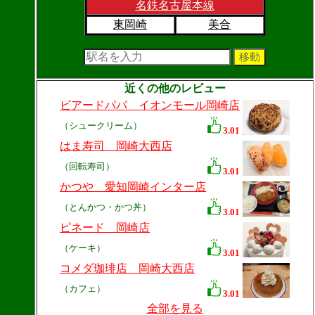
名鉄名古屋本線
東岡崎
美合
近くの他のレビュー
ビアードパパ イオンモール岡崎店
（シュークリーム）
3.01
はま寿司 岡崎大西店
（回転寿司）
3.01
かつや 愛知岡崎インター店
（とんかつ・かつ丼）
3.01
ピネード 岡崎店
（ケーキ）
3.01
コメダ珈琲店 岡崎大西店
（カフェ）
3.01
全部を見る