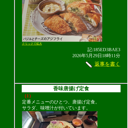
クリックで拡大
記:185ED3BAE3
2026年5月29日18時11分
返事を書く
香味唐揚げ定食
（1）
定番メニューのひとつ、唐揚げ定食。
サラダ、味噌汁が付いています。