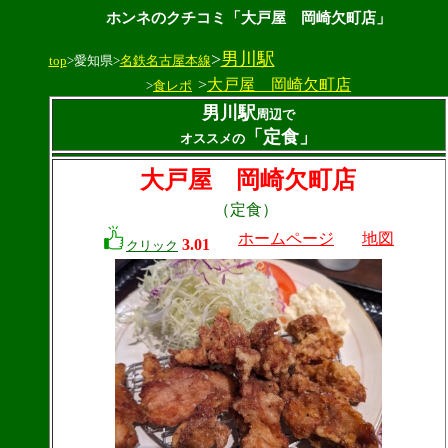
ホンネのクチコミ「大戸屋 岡崎欠町店」
>
男川駅
top
>愛知県>
名鉄名古屋本線
>
大戸屋 岡崎欠町店
>
食レポ
男川駅
周辺で
「定食」
オススメの
大戸屋 岡崎欠町店
（定食）
ホームページ
地図
3.01
クリック