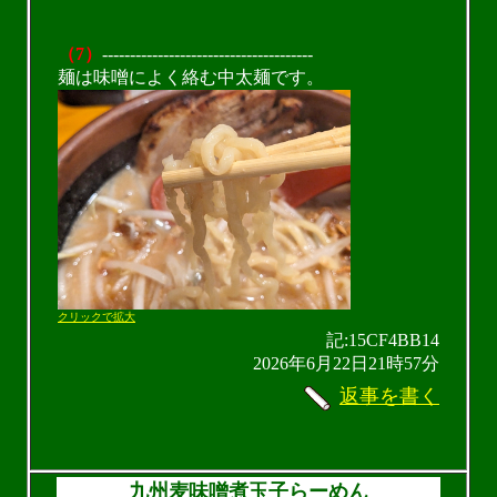
（7）
--------------------------------------
麺は味噌によく絡む中太麺です。
クリックで拡大
記:15CF4BB14
2026年6月22日21時57分
返事を書く
九州麦味噌煮玉子らーめん