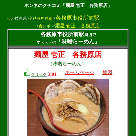
ホンネのクチコミ「麺屋 壱正 各務原店」
>
各務原市役所前駅
top
>岐阜県>
名鉄各務原線
>
麺屋 壱正 各務原店
>
食レポ
各務原市役所前駅
周辺で
「味噌らーめん」
オススメの
麺屋 壱正 各務原店
（味噌らーめん）
ホームページ
地図
3.01
クリック