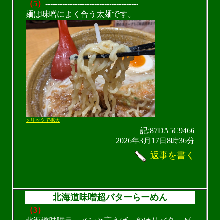
（5）
--------------------------------------
麺は味噌によく合う太麺です。
クリックで拡大
記:87DA5C9466
2026年3月17日8時36分
返事を書く
北海道味噌超バターらーめん
（3）