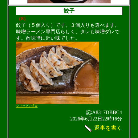
餃子
（8）
餃子（５個入り）です。３個入りも選べます。
味噌ラーメン専門店らしく、タレも味噌ダレで
す。酢味噌に近い味でした。
クリックで拡大
記:A8317DBBC4
2026年6月22日22時16分
返事を書く