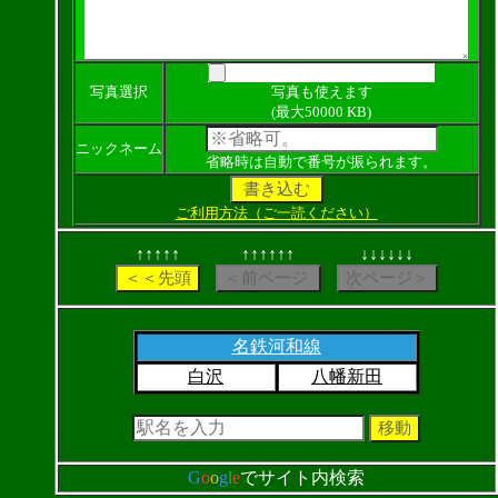
写真選択
写真も使えます
(最大50000 KB)
ニックネーム
省略時は自動で番号が振られます。
ご利用方法（ご一読ください）
↑↑↑↑↑
↑↑↑↑↑↑
↓↓↓↓↓↓
名鉄河和線
白沢
八幡新田
G
o
o
g
l
e
でサイト内検索