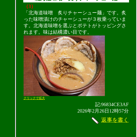
（3）
「北海道味噌 炙りチャーシュー麺」です。炙
った味噌漬けのチャーシューが３枚乗っていま
す。北海道味噌を選ぶとポテトがトッピングさ
れます。味は結構濃い目です。
クリックで拡大
記:96834CE3AF
2026年2月26日12時57分
返事を書く