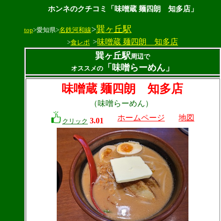
ホンネのクチコミ「味噌蔵 麺四朗 知多店」
>
巽ヶ丘駅
top
>愛知県>
名鉄河和線
>
味噌蔵 麺四朗 知多店
>
食レポ
巽ヶ丘駅
周辺で
「味噌らーめん」
オススメの
味噌蔵 麺四朗 知多店
（味噌らーめん）
ホームページ
地図
3.01
クリック