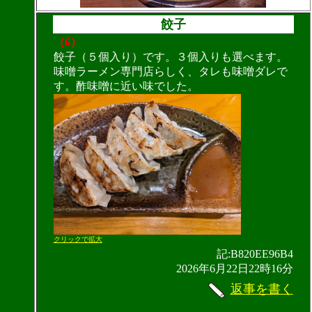
餃子
（6）
餃子（５個入り）です。３個入りも選べます。
味噌ラーメン専門店らしく、タレも味噌ダレで
す。酢味噌に近い味でした。
クリックで拡大
記:B820EE96B4
2026年6月22日22時16分
返事を書く