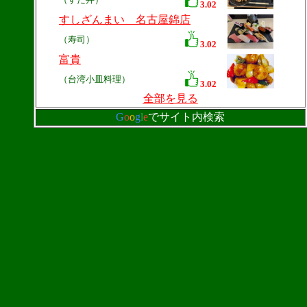
3.02
すしざんまい 名古屋錦店
（寿司）
3.02
富貴
（台湾小皿料理）
3.02
全部を見る
G
o
o
g
l
e
でサイト内検索