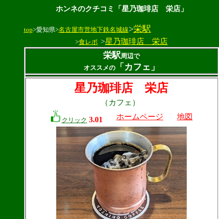
ホンネのクチコミ「星乃珈琲店 栄店」
>
栄駅
top
>愛知県>
名古屋市営地下鉄名城線
>
星乃珈琲店 栄店
>
食レポ
栄駅
周辺で
「カフェ」
オススメの
星乃珈琲店 栄店
（カフェ）
ホームページ
地図
3.01
クリック