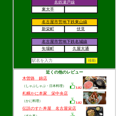
名鉄瀬戸線
東大手
名古屋市営地下鉄東山線
新栄町
伏見
名古屋市営地下鉄名城線
矢場町
久屋大通
近くの他のレビュー
木曽路 錦店
（しゃぶしゃぶ・日本料理）
3.02
札幌かに本家 栄中央店
（かに料理）
3.02
伝説のすた丼屋 名古屋栄店
（すた丼）