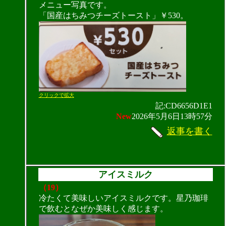
メニュー写真です。
「国産はちみつチーズトースト」￥530。
クリックで拡大
記:CD6656D1E1
New
2026年5月6日13時57分
返事を書く
アイスミルク
（19）
冷たくて美味しいアイスミルクです。星乃珈琲
で飲むとなぜか美味しく感じます。