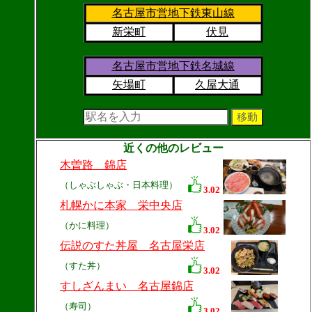
名古屋市営地下鉄東山線
新栄町
伏見
名古屋市営地下鉄名城線
矢場町
久屋大通
近くの他のレビュー
木曽路 錦店
（しゃぶしゃぶ・日本料理）
3.02
札幌かに本家 栄中央店
（かに料理）
3.02
伝説のすた丼屋 名古屋栄店
（すた丼）
3.02
すしざんまい 名古屋錦店
（寿司）
3.02