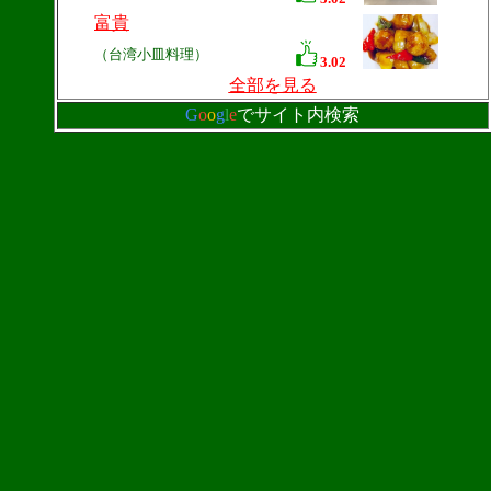
富貴
（台湾小皿料理）
3.02
全部を見る
G
o
o
g
l
e
でサイト内検索