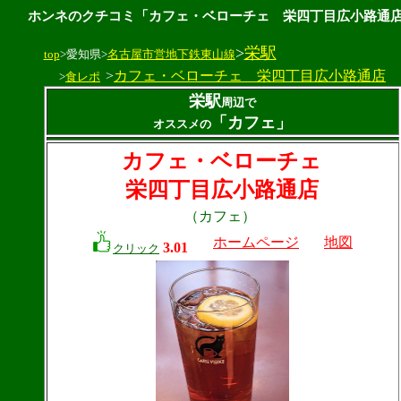
ホンネのクチコミ「カフェ・ベローチェ 栄四丁目広小路通
>
栄駅
top
>愛知県>
名古屋市営地下鉄東山線
>
カフェ・ベローチェ 栄四丁目広小路通店
>
食レポ
栄駅
周辺で
「カフェ」
オススメの
カフェ・ベローチェ
栄四丁目広小路通店
（カフェ）
ホームページ
地図
3.01
クリック