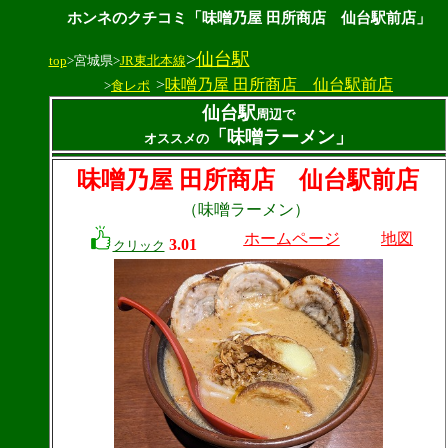
ホンネのクチコミ「味噌乃屋 田所商店 仙台駅前店」
>
仙台駅
top
>宮城県>
JR東北本線
>
味噌乃屋 田所商店 仙台駅前店
>
食レポ
仙台駅
周辺で
「味噌ラーメン」
オススメの
味噌乃屋 田所商店 仙台駅前店
（味噌ラーメン）
ホームページ
地図
3.01
クリック