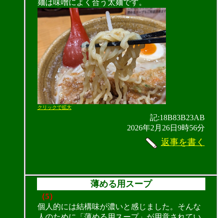
麺は味噌によく合う太麺です。
クリックで拡大
記:18B83B23AB
2026年2月26日9時56分
返事を書く
薄める用スープ
（5）
個人的には結構味が濃いと感じました。そんな
人のために「薄める用スープ」が用意されてい