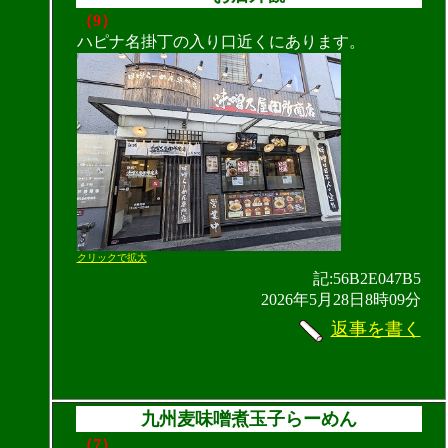
（9）
ハピナ名掛丁の入り口近くにあります。
クリックで拡大
記:56B2E047B5
2026年5月28日8時09分
返事を書く
九州麦味噌煮玉子らーめん
（7）