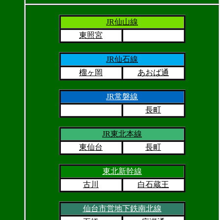
JR仙山線
東照宮
JR仙石線
榴ヶ岡
あおば通
JR常磐線
長町
JR東北本線
東仙台
長町
東北新幹線
古川
白石蔵王
仙台市営地下鉄南北線