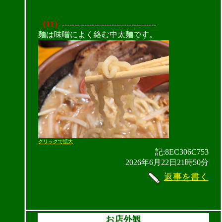
（11）
--------------------------------------
麺は味噌によく絡む中太麺です。
クリックで拡大
記:8EC306C753
2026年6月22日21時50分
返事を書く
お店外観