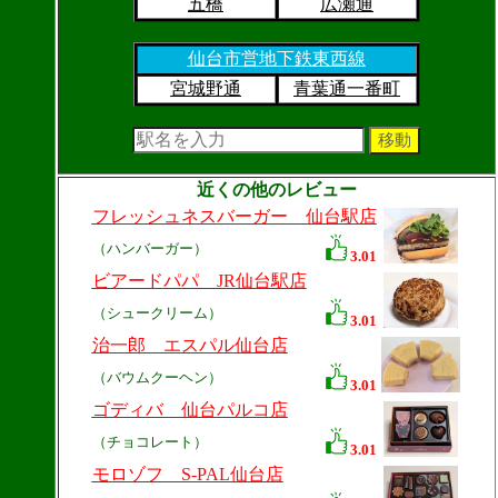
五橋
広瀬通
仙台市営地下鉄東西線
宮城野通
青葉通一番町
近くの他のレビュー
フレッシュネスバーガー 仙台駅店
（ハンバーガー）
3.01
ビアードパパ JR仙台駅店
（シュークリーム）
3.01
治一郎 エスパル仙台店
（バウムクーヘン）
3.01
ゴディバ 仙台パルコ店
（チョコレート）
3.01
モロゾフ S-PAL仙台店