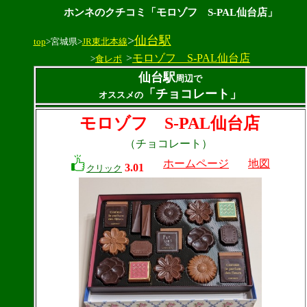
ホンネのクチコミ「モロゾフ S-PAL仙台店」
>
仙台駅
top
>宮城県>
JR東北本線
>
モロゾフ S-PAL仙台店
>
食レポ
仙台駅
周辺で
「チョコレート」
オススメの
モロゾフ S-PAL仙台店
（チョコレート）
ホームページ
地図
3.01
クリック