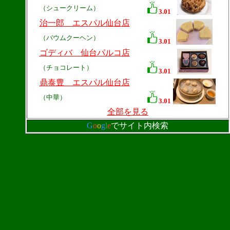
（シュークリーム）
3.01
治一郎 エスパル仙台店
（バウムクーヘン）
3.01
ゴディバ 仙台パルコ店
（チョコレート）
3.01
鼎泰豊 エスパル仙台店
（中華）
3.01
全部を見る
G
o
o
g
l
e
でサイト内検索