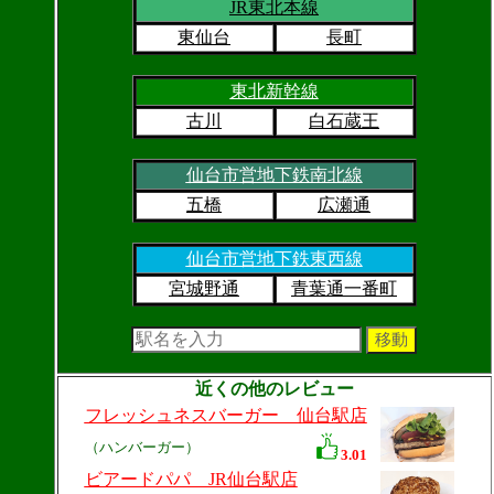
JR東北本線
東仙台
長町
東北新幹線
古川
白石蔵王
仙台市営地下鉄南北線
五橋
広瀬通
仙台市営地下鉄東西線
宮城野通
青葉通一番町
近くの他のレビュー
フレッシュネスバーガー 仙台駅店
（ハンバーガー）
3.01
ビアードパパ JR仙台駅店