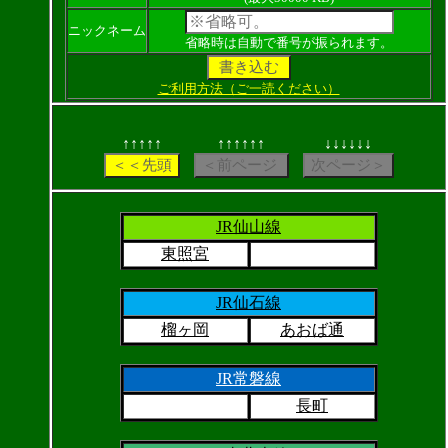
ニックネーム
省略時は自動で番号が振られます。
ご利用方法（ご一読ください）
↑↑↑↑↑
↑↑↑↑↑↑
↓↓↓↓↓↓
JR仙山線
東照宮
JR仙石線
榴ヶ岡
あおば通
JR常磐線
長町