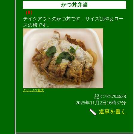
かつ丼弁当
（8）
テイクアウトのかつ丼です。サイズは80ｇロー
スの梅です。
クリックで拡大
記:C7E5794628
2025年11月2日16時37分
返事を書く