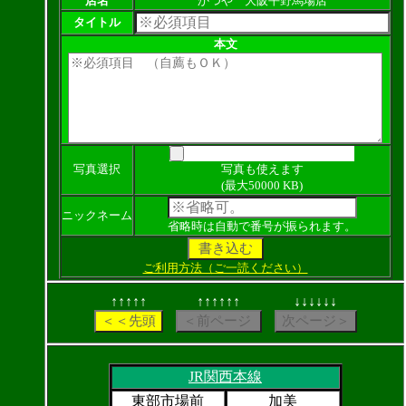
店名
かつや 大阪平野馬場店
タイトル
本文
写真選択
写真も使えます
(最大50000 KB)
ニックネーム
省略時は自動で番号が振られます。
ご利用方法（ご一読ください）
↑↑↑↑↑
↑↑↑↑↑↑
↓↓↓↓↓↓
JR関西本線
東部市場前
加美