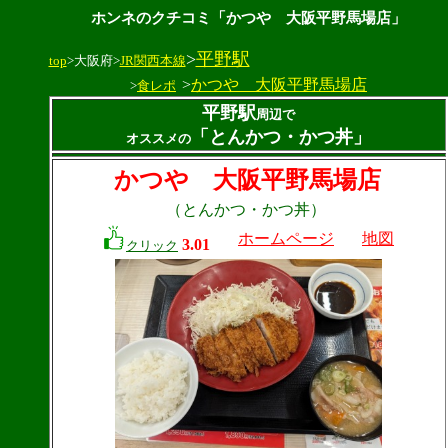
ホンネのクチコミ「かつや 大阪平野馬場店」
>
平野駅
top
>大阪府>
JR関西本線
>
かつや 大阪平野馬場店
>
食レポ
平野駅
周辺で
「とんかつ・かつ丼」
オススメの
かつや 大阪平野馬場店
（とんかつ・かつ丼）
ホームページ
地図
3.01
クリック