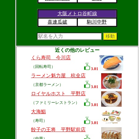
大阪メトロ谷町線
喜連瓜破
駒川中野
近くの他のレビュー
くら寿司 今川店
（回転寿司）
3.01
ラーメン魁力屋 杭全店
（京都ラーメン）
3.01
ロイヤルホスト 平野店
（ファミリーレストラン）
3.01
大海鮨
（寿司）
3.01
餃子の王将 平野駅前店
（中華）