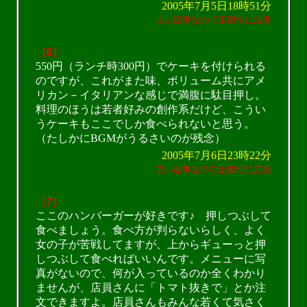
2005年7月5日18時51分
古い記事なので正確性に注意
（6）
550円（ランチ時300円）でケーキを付けられる
のですが、これがまた味、ボリューム共にアメ
リカン－イタリアンな感じで満腹に駄目押し。
料理のほうは若者好みの創作系だけど、こうい
うケーキもここでしか食べられないと思う。
（たしかにBGMがうるさいのが残念）
2005年7月6日23時22分
古い記事なので正確性に注意
（7）
ここのハンバーガーが好きです♪ 押しつぶして
食べましょう。食べ方が判らないらしく、よく
女の子が苦戦してますが、上からギューっと押
しつぶして食べればいいんです。メニューに写
真がないので、何が入っているのか全くわかり
ませんが、店員さんに「トマト抜きで」とか注
文できますよ。店員さんもみんな若くて気さく