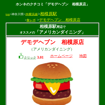
ホンネのクチコミ「デモデヘブン 相模原店」
>
相模原駅
top
>神奈川県>
JR横浜線
>
デモデヘブン 相模原店
>
食レポ
相模原駅
周辺で
「アメリカンダイニング」
オススメの
デモデヘブン 相模原店
（アメリカンダイニング）
ホームページ
地図
3.01
クリック