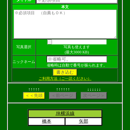
本文
写真選択
写真も使えます
(最大3000 KB)
ニックネーム
省略時は自動で番号が振られます。
ご利用方法（ご一読ください）
↑↑↑↑↑
↑↑↑↑↑↑
↓↓↓↓↓↓
JR横浜線
橋本
矢部