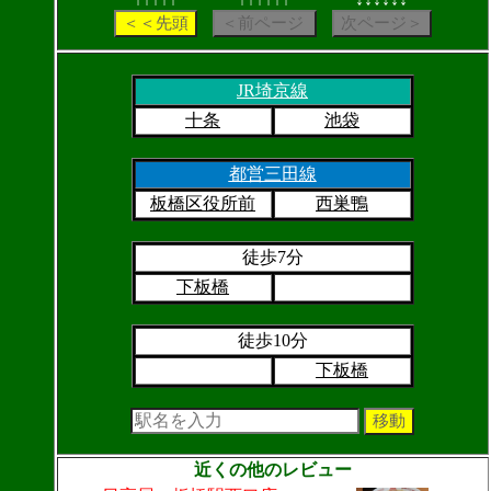
JR埼京線
十条
池袋
都営三田線
板橋区役所前
西巣鴨
徒歩7分
下板橋
徒歩10分
下板橋
近くの他のレビュー