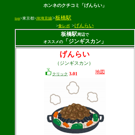
ホンネのクチコミ「げんらい」
>
板橋駅
top
>東京都>
JR埼京線
>
げんらい
>
食レポ
板橋駅
周辺で
「ジンギスカン」
オススメの
げんらい
（ジンギスカン）
地図
3.01
クリック