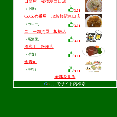
日高屋 板橋駅西口店
（中華）
3.01
CoCo壱番屋 JR板橋駅東口店
（カレー）
3.01
ニュー加賀屋 板橋店
（居酒屋）
3.01
洋庖丁 板橋店
（洋食）
3.01
金寿司
（寿司）
3.01
全部を見る
G
o
o
g
l
e
でサイト内検索