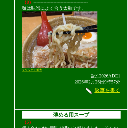
（8）
--------------------------------------
麺は味噌によく合う太麺です。
クリックで拡大
記:12026ADE1
2026年2月26日9時57分
返事を書く
薄める用スープ
（5）