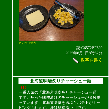
クリックで拡大
記:C6572BF630
2025年8月1日8時52分
返事を書く
北海道味噌炙りチャーシュー麺
（1）
一番人気の「北海道味噌炙りチャーシュー麺」
です。炙った味噌漬けのチャーシューが３枚乗
っています。北海道味噌を選ぶとポテトがトッ
ピングされます。味は結構濃い目です。