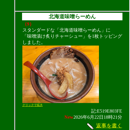
北海道味噌らーめん
（9）
スタンダードな「北海道味噌らーめん」に
「味噌漬け炙りチャーシュー」を1枚トッピング
しました。
クリックで拡大
記:E519E803FE
New
2026年6月22日18時21分
返事を書く