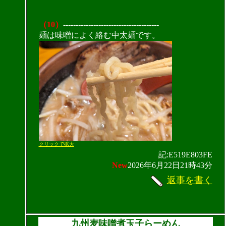
（10）
--------------------------------------
麺は味噌によく絡む中太麺です。
クリックで拡大
記:E519E803FE
New
2026年6月22日21時43分
返事を書く
九州麦味噌煮玉子らーめん