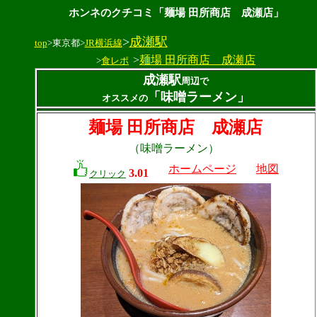
ホンネのクチコミ「麺場 田所商店 成瀬店」
>
成瀬駅
top
>東京都>
JR横浜線
>
麺場 田所商店 成瀬店
>
食レポ
成瀬駅
周辺で
「味噌ラーメン」
オススメの
麺場 田所商店 成瀬店
（味噌ラーメン）
ホームページ
地図
3.01
クリック