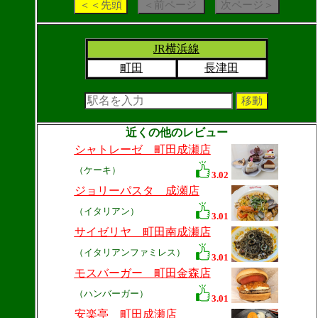
JR横浜線
町田
長津田
近くの他のレビュー
シャトレーゼ 町田成瀬店
（ケーキ）
3.02
ジョリーパスタ 成瀬店
（イタリアン）
3.01
サイゼリヤ 町田南成瀬店
（イタリアンファミレス）
3.01
モスバーガー 町田金森店
（ハンバーガー）
3.01
安楽亭 町田成瀬店