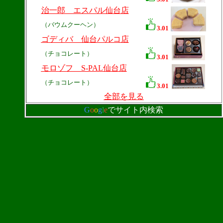
治一郎 エスパル仙台店
（バウムクーヘン）
3.01
ゴディバ 仙台パルコ店
（チョコレート）
3.01
モロゾフ S-PAL仙台店
（チョコレート）
3.01
全部を見る
G
o
o
g
l
e
でサイト内検索