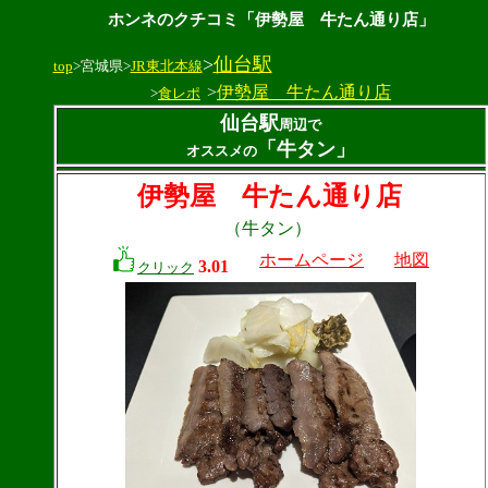
ホンネのクチコミ「伊勢屋 牛たん通り店」
>
仙台駅
top
>宮城県>
JR東北本線
>
伊勢屋 牛たん通り店
>
食レポ
仙台駅
周辺で
「牛タン」
オススメの
伊勢屋 牛たん通り店
（牛タン）
ホームページ
地図
3.01
クリック