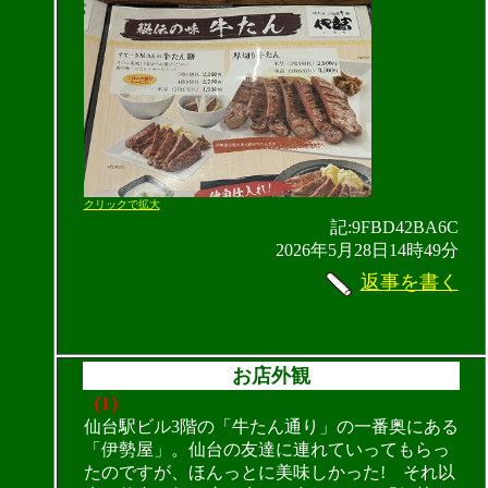
クリックで拡大
記:9FBD42BA6C
2026年5月28日14時49分
返事を書く
お店外観
（1）
仙台駅ビル3階の「牛たん通り」の一番奥にある
「伊勢屋」。仙台の友達に連れていってもらっ
たのですが、ほんっとに美味しかった! それ以