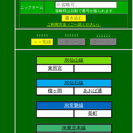
ニックネーム
省略時は自動で番号が振られます。
ご利用方法（ご一読ください）
↑↑↑↑↑
↑↑↑↑↑↑
↓↓↓↓↓↓
JR仙山線
東照宮
JR仙石線
榴ヶ岡
あおば通
JR常磐線
長町
JR東北本線