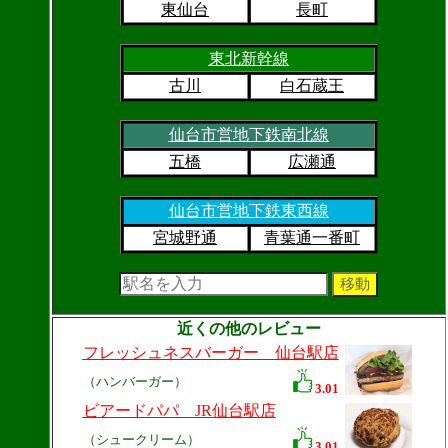
東仙台
長町
東北新幹線
古川
白石蔵王
仙台市営地下鉄南北線
五橋
広瀬通
仙台市営地下鉄東西線
宮城野通
青葉通一番町
近くの他のレビュー
フレッシュネスバーガー 仙台駅店
（ハンバーガー）
3.01
ビアードパパ JR仙台駅店
（シュークリーム）
3.01