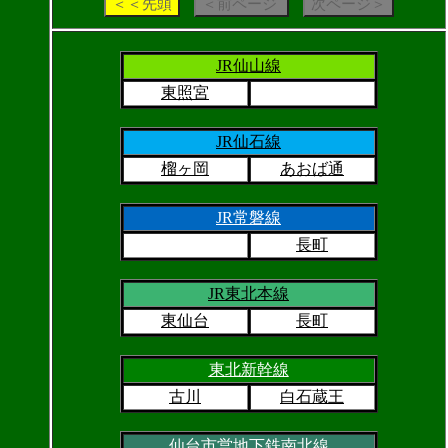
JR仙山線
東照宮
JR仙石線
榴ヶ岡
あおば通
JR常磐線
長町
JR東北本線
東仙台
長町
東北新幹線
古川
白石蔵王
仙台市営地下鉄南北線