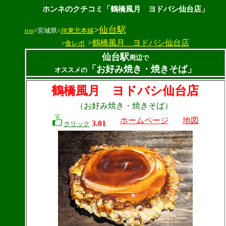
ホンネのクチコミ「鶴橋風月 ヨドバシ仙台店」
>
仙台駅
top
>宮城県>
JR東北本線
>
鶴橋風月 ヨドバシ仙台店
>
食レポ
仙台駅
周辺で
「お好み焼き・焼きそば」
オススメの
鶴橋風月 ヨドバシ仙台店
（お好み焼き・焼きそば）
ホームページ
地図
3.01
クリック