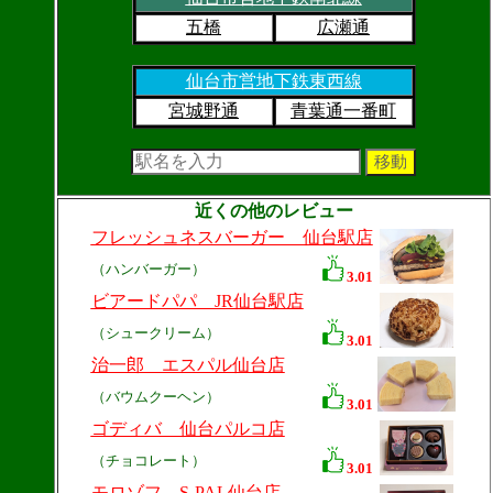
五橋
広瀬通
仙台市営地下鉄東西線
宮城野通
青葉通一番町
近くの他のレビュー
フレッシュネスバーガー 仙台駅店
（ハンバーガー）
3.01
ビアードパパ JR仙台駅店
（シュークリーム）
3.01
治一郎 エスパル仙台店
（バウムクーヘン）
3.01
ゴディバ 仙台パルコ店
（チョコレート）
3.01
モロゾフ S-PAL仙台店