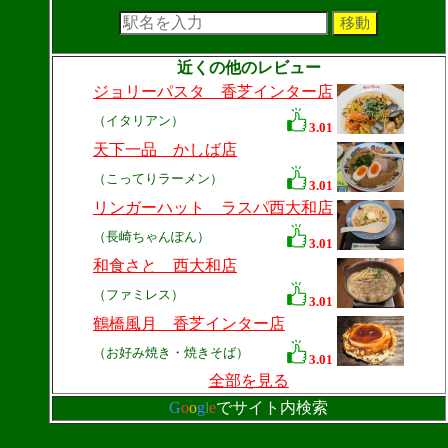
近くの他のレビュー
ジョリーパスタ 香芝インター店
（イタリアン）
3.01
天下一品 かしば店
（こってりラーメン）
3.01
リンガーハット ラスパ西大和店
（長崎ちゃんぽん）
3.01
和食さと 西大和店
（ファミレス）
3.01
鶴橋風月 香芝インター店
（お好み焼き・焼きそば）
3.01
全部を見る
G
o
o
g
l
e
でサイト内検索