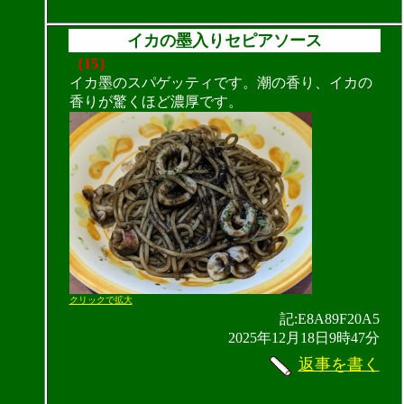
イカの墨入りセピアソース
（15）
イカ墨のスパゲッティです。潮の香り、イカの
香りが驚くほど濃厚です。
クリックで拡大
記:E8A89F20A5
2025年12月18日9時47分
返事を書く