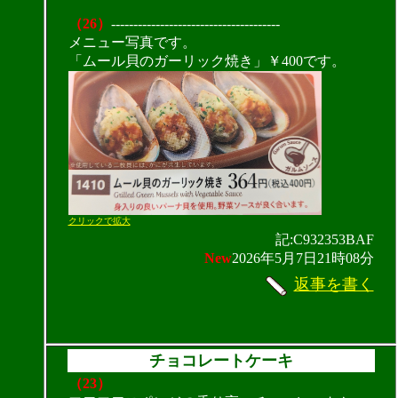
（26）
--------------------------------------
メニュー写真です。
「ムール貝のガーリック焼き」￥400です。
クリックで拡大
記:C932353BAF
New
2026年5月7日21時08分
返事を書く
チョコレートケーキ
（23）