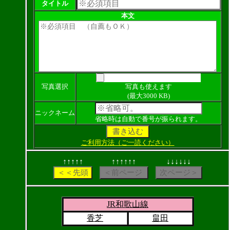
タイトル
本文
写真選択
写真も使えます
(最大3000 KB)
ニックネーム
省略時は自動で番号が振られます。
ご利用方法（ご一読ください）
↑↑↑↑↑
↑↑↑↑↑↑
↓↓↓↓↓↓
JR和歌山線
香芝
畠田