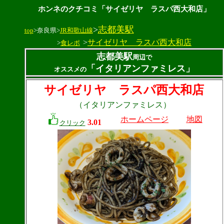
ホンネのクチコミ「サイゼリヤ ラスパ西大和店」
>
志都美駅
top
>奈良県>
JR和歌山線
>
サイゼリヤ ラスパ西大和店
>
食レポ
志都美駅
周辺で
「イタリアンファミレス」
オススメの
サイゼリヤ ラスパ西大和店
（イタリアンファミレス）
ホームページ
地図
3.01
クリック