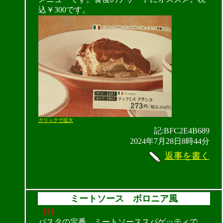
込￥300です。
クリックで拡大
記:BFC2E4B689
2024年7月28日8時44分
返事を書く
ミートソース ボロニア風
（5）
パスタの定番、ミートソーススパゲッティで