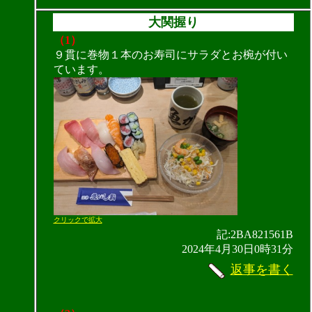
大関握り
（1）
９貫に巻物１本のお寿司にサラダとお椀が付い
ています。
クリックで拡大
記:2BA821561B
2024年4月30日0時31分
返事を書く