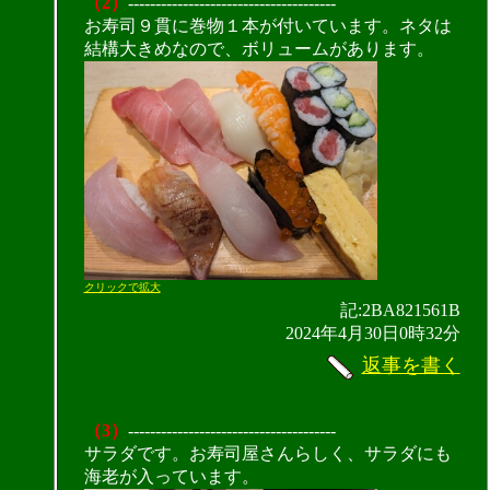
（2）
--------------------------------------
お寿司９貫に巻物１本が付いています。ネタは
結構大きめなので、ボリュームがあります。
クリックで拡大
記:2BA821561B
2024年4月30日0時32分
返事を書く
（3）
--------------------------------------
サラダです。お寿司屋さんらしく、サラダにも
海老が入っています。