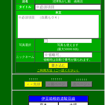
店名
沼津魚がし鮨 函南店
タイトル
本文
写真選択
写真も使えます
(最大50000 KB)
ニックネーム
省略時は自動で番号が振られます。
ご利用方法（ご一読ください）
↑↑↑↑↑
↑↑↑↑↑↑
↓↓↓↓↓↓
伊豆箱根鉄道駿豆線
原木
大場