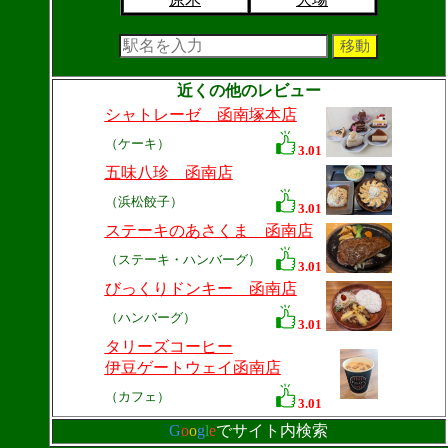
近くの他のレビュー
シャトレーゼ 函南塚本店
（ケーキ）
3.01
五味八珍 函南店
（浜松餃子）
3.01
ステーキのあさくま 函南店
（ステーキ・ハンバーグ）
3.01
びっくりドンキー 函南店
（ハンバーグ）
3.01
タリーズコーヒー
伊豆ゲートウェイ函南店
（カフェ）
3.01
G
o
o
g
l
e
でサイト内検索