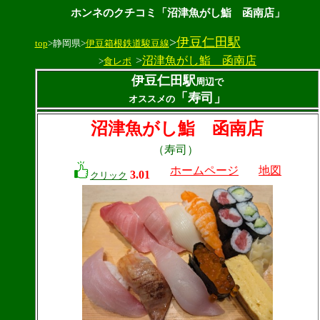
ホンネのクチコミ「沼津魚がし鮨 函南店」
>
伊豆仁田駅
top
>静岡県>
伊豆箱根鉄道駿豆線
>
沼津魚がし鮨 函南店
>
食レポ
伊豆仁田駅
周辺で
「寿司」
オススメの
沼津魚がし鮨 函南店
（寿司）
ホームページ
地図
3.01
クリック