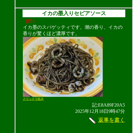
イカの墨入りセピアソース
（15）
イカ墨のスパゲッティです。潮の香り、イカの
香りが驚くほど濃厚です。
クリックで拡大
記:E8A89F20A5
2025年12月18日9時47分
返事を書く