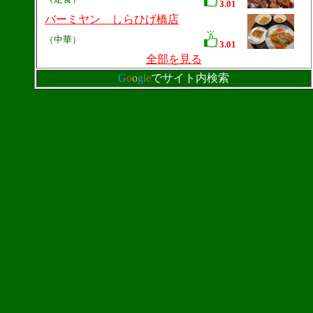
3.01
バーミヤン しらひげ橋店
（中華）
3.01
全部を見る
G
o
o
g
l
e
でサイト内検索