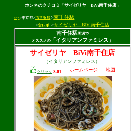
ホンネのクチコミ「サイゼリヤ BiVi南千住店」
>
南千住駅
top
>東京都>
JR常磐線
>
サイゼリヤ BiVi南千住店
>
食レポ
南千住駅
周辺で
「イタリアンファミレス」
オススメの
サイゼリヤ BiVi南千住店
（イタリアンファミレス）
ホームページ
地図
3.01
クリック