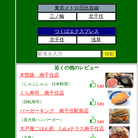
東京メトロ日比谷線
三ノ輪
北千住
つくばエクスプレス
北千住
浅草
近くの他のレビュー
木曽路 南千住店
（しゃぶしゃぶ・日本料理）
3.02
くら寿司 南千住店
（回転寿司）
3.01
バーガーキング 南千住駅前店
（直火焼ハンバーガー）
3.01
大戸屋ごはん処 LaLaテラス南千住店
（定食）