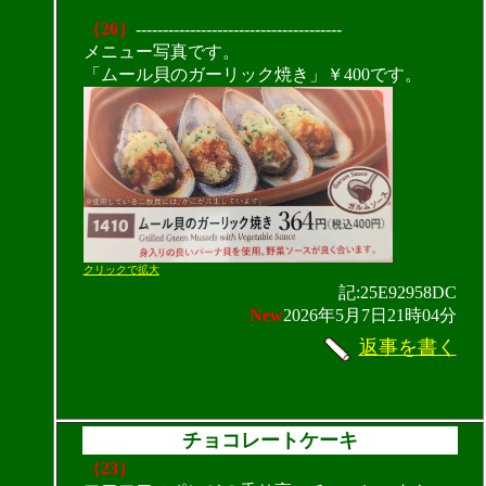
（26）
--------------------------------------
メニュー写真です。
「ムール貝のガーリック焼き」￥400です。
クリックで拡大
記:25E92958DC
New
2026年5月7日21時04分
返事を書く
チョコレートケーキ
（23）