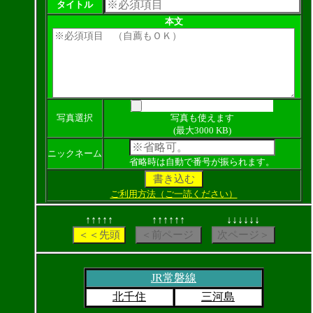
タイトル
本文
写真選択
写真も使えます
(最大3000 KB)
ニックネーム
省略時は自動で番号が振られます。
ご利用方法（ご一読ください）
↑↑↑↑↑
↑↑↑↑↑↑
↓↓↓↓↓↓
JR常磐線
北千住
三河島