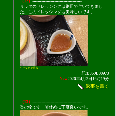
（12）
--------------------------------------
サラダのドレッシングは別皿で付いてきまし
た。このドレッシングも美味しいです。
クリックで拡大
記:B860B08973
New
2026年4月2日16時19分
返事を書く
（13）
--------------------------------------
香の物です。箸休めに丁度良いです。