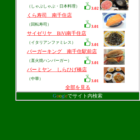
（しゃぶしゃぶ・日本料理）
3.02
くら寿司 南千住店
（回転寿司）
3.01
サイゼリヤ BiVi南千住店
（イタリアンファミレス）
3.01
バーガーキング 南千住駅前店
（直火焼ハンバーガー）
3.01
バーミヤン しらひげ橋店
（中華）
3.01
全部を見る
G
o
o
g
l
e
でサイト内検索