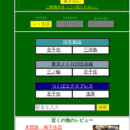
ご利用方法（ご一読ください）
↑↑↑↑↑
↑↑↑↑↑↑
↓↓↓↓↓↓
JR常磐線
北千住
三河島
東京メトロ日比谷線
三ノ輪
北千住
つくばエクスプレス
北千住
浅草
近くの他のレビュー
木曽路 南千住店