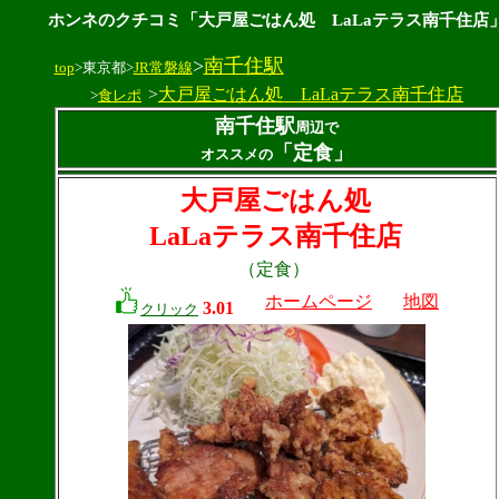
ホンネのクチコミ「大戸屋ごはん処 LaLaテラス南千住店
>
南千住駅
top
>東京都>
JR常磐線
>
大戸屋ごはん処 LaLaテラス南千住店
>
食レポ
南千住駅
周辺で
「定食」
オススメの
大戸屋ごはん処
LaLaテラス南千住店
（定食）
ホームページ
地図
3.01
クリック