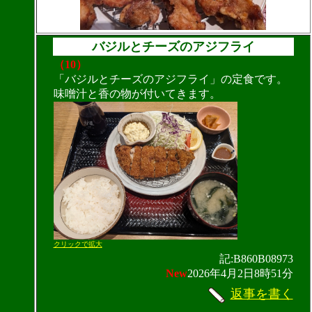
バジルとチーズのアジフライ
（10）
「バジルとチーズのアジフライ」の定食です。
味噌汁と香の物が付いてきます。
クリックで拡大
記:B860B08973
New
2026年4月2日8時51分
返事を書く