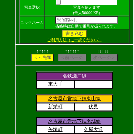
写真選択
写真も使えます
(最大50000 KB)
ニックネーム
省略時は自動で番号が振られます。
ご利用方法（ご一読ください）
↑↑↑↑↑
↑↑↑↑↑↑
↓↓↓↓↓↓
名鉄瀬戸線
東大手
名古屋市営地下鉄東山線
新栄町
伏見
名古屋市営地下鉄名城線
矢場町
久屋大通