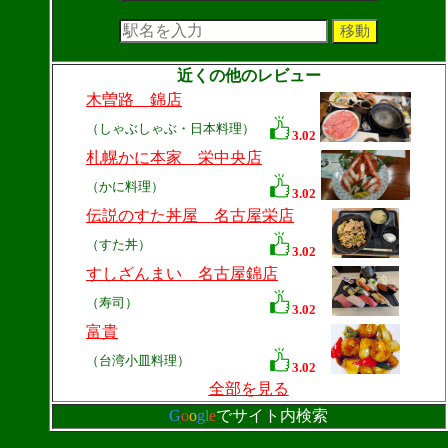
近くの他のレビュー
木曽路 錦店
（しゃぶしゃぶ・日本料理）
3.02
札幌かに本家 栄中央店
（かに料理）
3.02
伝説のすた丼屋 名古屋栄店
（すた丼）
3.02
すしざんまい 名古屋錦店
（寿司）
3.02
富貴
（台湾小皿料理）
3.02
全部を見る
G
o
o
g
l
e
でサイト内検索