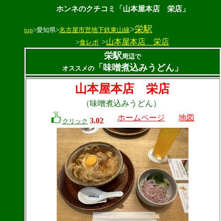
ホンネのクチコミ「山本屋本店 栄店」
>
栄駅
top
>愛知県>
名古屋市営地下鉄東山線
>
山本屋本店 栄店
>
食レポ
栄駅
周辺で
「味噌煮込みうどん」
オススメの
山本屋本店 栄店
（味噌煮込みうどん）
ホームページ
地図
3.02
クリック