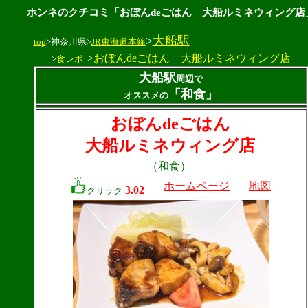
ホンネのクチコミ「おぼんdeごはん 大船ルミネウィング店
>
大船駅
top
>神奈川県>
JR東海道本線
>
おぼんdeごはん 大船ルミネウィング店
>
食レポ
大船駅
周辺で
「和食」
オススメの
おぼんdeごはん
大船ルミネウィング店
（和食）
ホームページ
地図
3.02
クリック