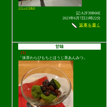
クリックで拡大
記:A2F39B66E
2023年6月7日21時22分
返事を書く
甘味
（3）
「抹茶わらびもちとほうじ茶あんみつ」