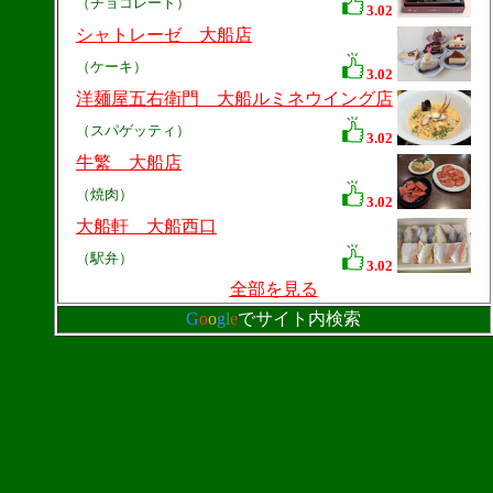
（チョコレート）
3.02
シャトレーゼ 大船店
（ケーキ）
3.02
洋麺屋五右衛門 大船ルミネウイング店
（スパゲッティ）
3.02
牛繁 大船店
（焼肉）
3.02
大船軒 大船西口
（駅弁）
3.02
全部を見る
G
o
o
g
l
e
でサイト内検索