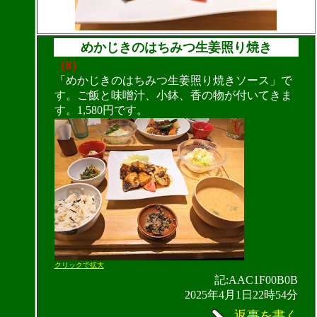
めかじきのはちみつ生姜照り焼き
（8）
「めかじきのはちみつ生姜照り焼きソース」で
す。ご飯と味噌汁、小鉢、香の物が付いてきま
す。1,580円です。
クリックで拡大
記:AAC1F00B0B
2025年4月1日22時54分
返事を書く