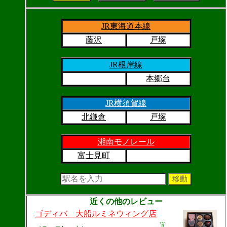
JR東海道本線
藤沢
戸塚
JR根岸線
本郷台
JR横須賀線
北鎌倉
戸塚
湘南モノレール
富士見町
近くの他のレビュー
ゴディバ 大船ルミネウィング店