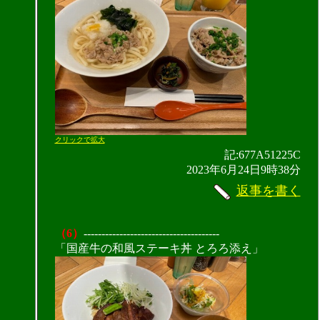
クリックで拡大
記:677A51225C
2023年6月24日9時38分
返事を書く
（6）
--------------------------------------
「国産牛の和風ステーキ丼 とろろ添え」