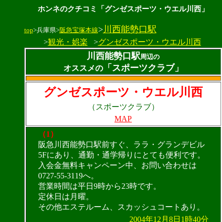
ホンネのクチコミ「グンゼスポーツ・ウエル川西」
>
川西能勢口駅
top
>兵庫県>
阪急宝塚本線
>
観光・娯楽
>
グンゼスポーツ・ウエル川西
川西能勢口駅
周辺の
「スポーツクラブ」
オススメの
グンゼスポーツ・ウエル川西
（スポーツクラブ）
MAP
（1）
阪急川西能勢口駅前すぐ、ララ・グランデビル
5Fにあり、通勤・通学帰りにとても便利です。
入会金無料キャンペーン中、お問い合わせは
0727-55-3119へ。
営業時間は平日9時から23時です。
定休日は月曜。
その他エステルーム、スカッシュコートあり。
2004年12月8日1時40分