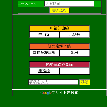
ニックネーム
JR福知山線
中山寺
北伊丹
阪急宝塚本線
雲雀丘花屋敷
池田
能勢電鉄妙見線
絹延橋
G
o
o
g
l
e
でサイト内検索