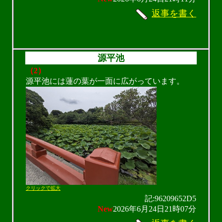
返事を書く
源平池
（2）
源平池には蓮の葉が一面に広がっています。
クリックで拡大
記:96209652D5
New
2026年6月24日21時07分