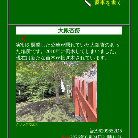
返事を書く
大銀杏跡
（3）
実朝を襲撃した公暁が隠れていた大銀杏のあっ
た場所です。2010年に倒木してしまいました。
現在は新たな苗木が接ぎ木されています。
クリックで拡大
記:96209652D5
New
2026年6月24日21時11分