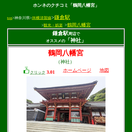
ホンネのクチコミ「鶴岡八幡宮」
>
鎌倉駅
top
>神奈川県>
JR横須賀線
>
鶴岡八幡宮
>
観光・娯楽
鎌倉駅
周辺で
「神社」
オススメの
鶴岡八幡宮
（神社）
ホームページ
地図
3.01
クリック