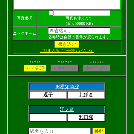
写真選択
写真も使えます
(最大50000 KB)
ニックネーム
省略時は自動で番号が振られます。
ご利用方法（ご一読ください）
↑↑↑↑↑
↑↑↑↑↑↑
↓↓↓↓↓↓
JR横須賀線
逗子
北鎌倉
江ノ電
和田塚