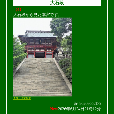
大石段
（4）
大石段から見た本宮です。
クリックで拡大
記:96209652D5
New
2026年6月24日21時12分