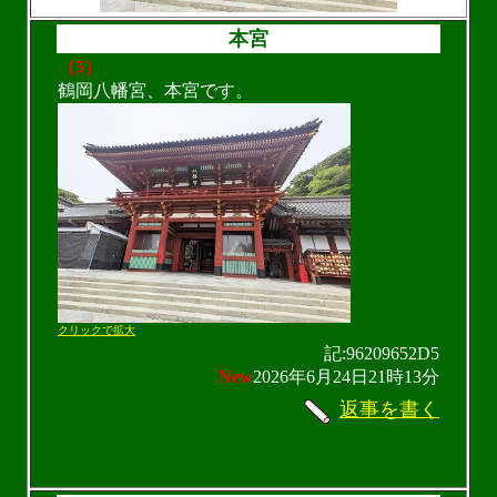
本宮
（5）
鶴岡八幡宮、本宮です。
クリックで拡大
記:96209652D5
New
2026年6月24日21時13分
返事を書く