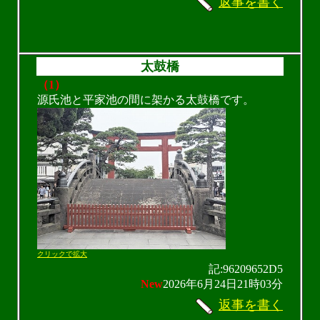
返事を書く
太鼓橋
（1）
源氏池と平家池の間に架かる太鼓橋です。
クリックで拡大
記:96209652D5
New
2026年6月24日21時03分
返事を書く