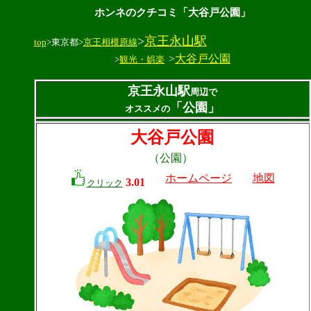
ホンネのクチコミ「大谷戸公園」
>
京王永山駅
top
>東京都>
京王相模原線
>
大谷戸公園
>
観光・娯楽
京王永山駅
周辺で
「公園」
オススメの
大谷戸公園
（公園）
ホームページ
地図
3.01
クリック