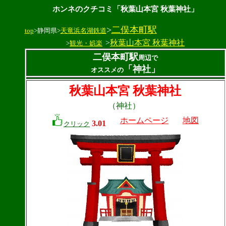
ホンネのクチコミ「秋葉山本宮 秋葉神社」
>
二俣本町駅
top
>静岡県>
天竜浜名湖鉄道
>
秋葉山本宮 秋葉神社
>
観光・娯楽
二俣本町駅
周辺で
「神社」
オススメの
秋葉山本宮 秋葉神社
（神社）
ホームページ
地図
3.01
クリック