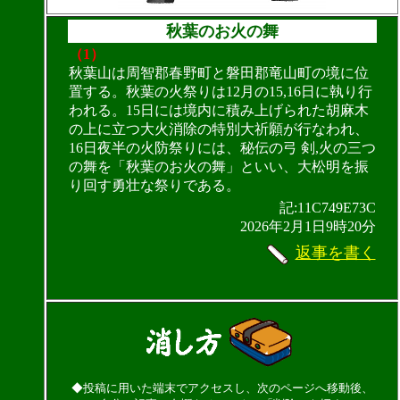
秋葉のお火の舞
（1）
秋葉山は周智郡春野町と磐田郡竜山町の境に位
置する。秋葉の火祭りは12月の15,16日に執り行
われる。15日には境内に積み上げられた胡麻木
の上に立つ大火消除の特別大祈願が行なわれ、
16日夜半の火防祭りには、秘伝の弓 剣,火の三つ
の舞を「秋葉のお火の舞」といい、大松明を振
り回す勇壮な祭りである。
記:11C749E73C
2026年2月1日9時20分
返事を書く
◆投稿に用いた端末でアクセスし、次のページへ移動後、