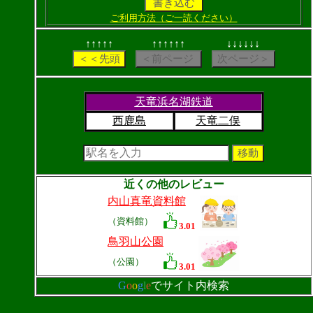
ご利用方法（ご一読ください）
↑↑↑↑↑
↑↑↑↑↑↑
↓↓↓↓↓↓
天竜浜名湖鉄道
西鹿島
天竜二俣
近くの他のレビュー
内山真竜資料館
（資料館）
3.01
鳥羽山公園
（公園）
3.01
G
o
o
g
l
e
でサイト内検索