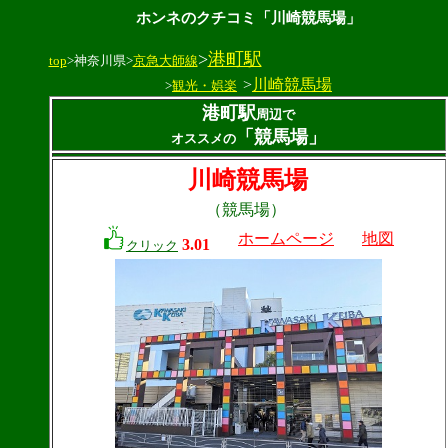
ホンネのクチコミ「川崎競馬場」
>
港町駅
top
>神奈川県>
京急大師線
>
川崎競馬場
>
観光・娯楽
港町駅
周辺で
「競馬場」
オススメの
川崎競馬場
（競馬場）
ホームページ
地図
3.01
クリック