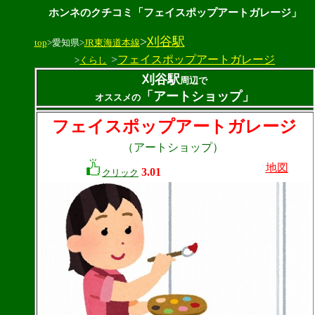
ホンネのクチコミ「フェイスポップアートガレージ」
>
刈谷駅
top
>愛知県>
JR東海道本線
>
フェイスポップアートガレージ
>
くらし
刈谷駅
周辺で
「アートショップ」
オススメの
フェイスポップアートガレージ
（アートショップ）
地図
3.01
クリック