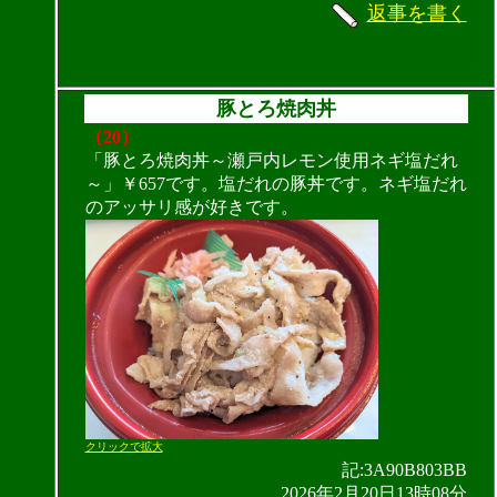
返事を書く
豚とろ焼肉丼
（20）
「豚とろ焼肉丼～瀬戸内レモン使用ネギ塩だれ
～」￥657です。塩だれの豚丼です。ネギ塩だれ
のアッサリ感が好きです。
クリックで拡大
記:3A90B803BB
2026年2月20日13時08分