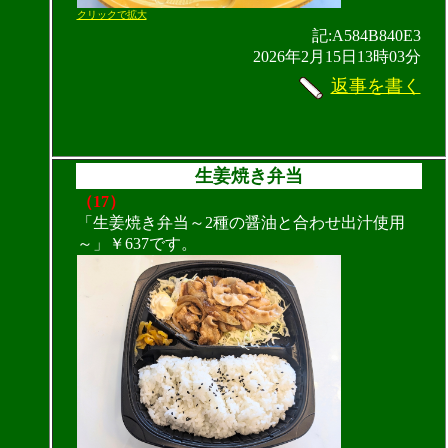
クリックで拡大
記:A584B840E3
2026年2月15日13時03分
返事を書く
生姜焼き弁当
（17）
「生姜焼き弁当～2種の醤油と合わせ出汁使用
～」￥637です。