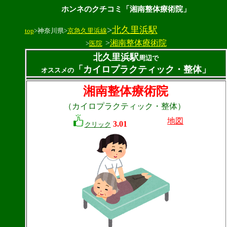
ホンネのクチコミ「湘南整体療術院」
>
北久里浜駅
top
>神奈川県>
京急久里浜線
>
湘南整体療術院
>
医院
北久里浜駅
周辺で
「カイロプラクティック・整体」
オススメの
湘南整体療術院
（カイロプラクティック・整体）
地図
3.01
クリック