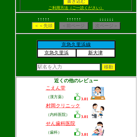
ご利用方法（ご一読ください）
↑↑↑↑↑
↑↑↑↑↑↑
↓↓↓↓↓↓
京急久里浜線
京急久里浜
新大津
近くの他のレビュー
こえん堂
（漢方薬）
3.01
村岡クリニック
（内科医院）
3.01
せん歯科医院
（歯科）
3.01