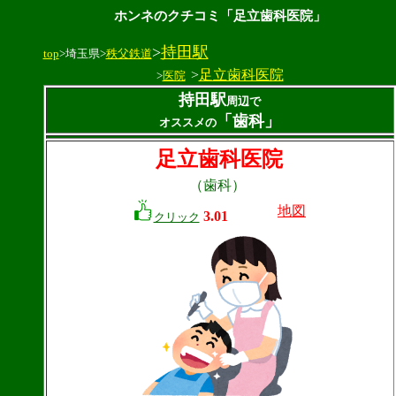
ホンネのクチコミ「足立歯科医院」
>
持田駅
top
>埼玉県>
秩父鉄道
>
足立歯科医院
>
医院
持田駅
周辺で
「歯科」
オススメの
足立歯科医院
（歯科）
地図
3.01
クリック