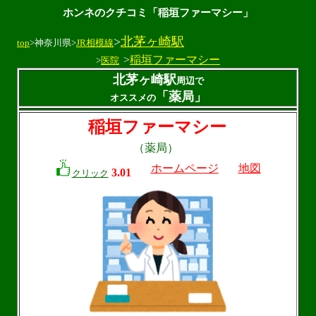
ホンネのクチコミ「稲垣ファーマシー」
>
北茅ヶ崎駅
top
>神奈川県>
JR相模線
>
稲垣ファーマシー
>
医院
北茅ヶ崎駅
周辺で
「薬局」
オススメの
稲垣ファーマシー
（薬局）
ホームページ
地図
3.01
クリック