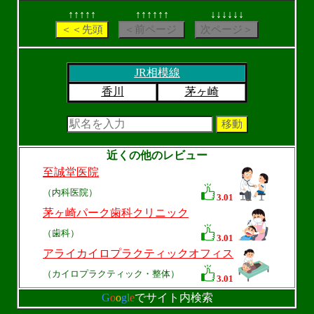
↑↑↑↑↑
↑↑↑↑↑↑
↓↓↓↓↓↓
JR相模線
香川
茅ヶ崎
近くの他のレビュー
至誠堂医院
（内科医院）
3.01
茅ヶ崎パーク歯科クリニック
（歯科）
3.01
アライカイロプラクティックオフィス
（カイロプラクティック・整体）
3.01
G
o
o
g
l
e
でサイト内検索