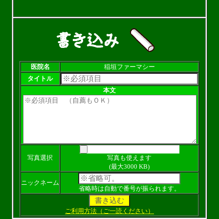
医院名
稲垣ファーマシー
タイトル
本文
写真選択
写真も使えます
(最大3000 KB)
ニックネーム
省略時は自動で番号が振られます。
ご利用方法（ご一読ください）