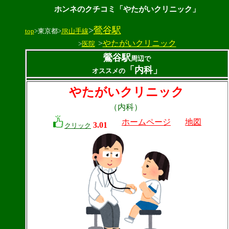
ホンネのクチコミ「やたがいクリニック」
>
鶯谷駅
top
>東京都>
JR山手線
>
やたがいクリニック
>
医院
鶯谷駅
周辺で
「内科」
オススメの
やたがいクリニック
（内科）
ホームページ
地図
3.01
クリック