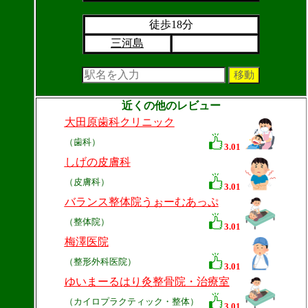
徒歩18分
三河島
近くの他のレビュー
大田原歯科クリニック
（歯科）
3.01
しげの皮膚科
（皮膚科）
3.01
バランス整体院うぉーむあっぷ
（整体院）
3.01
梅澤医院
（整形外科医院）
3.01
ゆいまーるはり灸整骨院・治療室
（カイロプラクティック・整体）
3.01