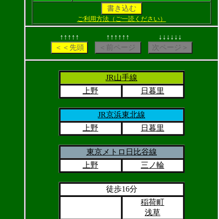
ご利用方法（ご一読ください）
↑↑↑↑↑
↑↑↑↑↑↑
↓↓↓↓↓↓
JR山手線
上野
日暮里
JR京浜東北線
上野
日暮里
東京メトロ日比谷線
上野
三ノ輪
徒歩16分
稲荷町
浅草