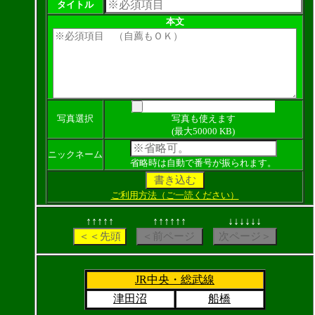
タイトル
本文
写真選択
写真も使えます
(最大50000 KB)
ニックネーム
省略時は自動で番号が振られます。
ご利用方法（ご一読ください）
↑↑↑↑↑
↑↑↑↑↑↑
↓↓↓↓↓↓
JR中央・総武線
津田沼
船橋