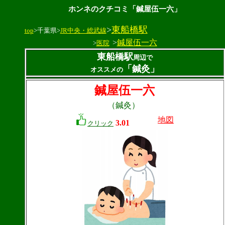
ホンネのクチコミ「鍼屋伍一六」
>
東船橋駅
top
>千葉県>
JR中央・総武線
>
鍼屋伍一六
>
医院
東船橋駅
周辺で
「鍼灸」
オススメの
鍼屋伍一六
（鍼灸）
地図
3.01
クリック