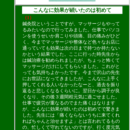
こんなに効果が続いたのは初めて
（1）
鍼灸院ということですが、マッサージもやって
るみたいなので行ってみました。仕事でパソコ
ンを使うせいか肩こりや頭痛、目の痛みがひど
く、今までマッサージや整体など色々なお店に
通っていても効果は次の日まで持つか持たない
かという結果でした。ここに行った時先生から
は鍼治療を勧められましたが、ちょっと怖くて
マッサージだけにしてもらいました。これがと
っても気持ちよかったです。今まで沢山の先生
にお世話になってきましたが、こんなに上手く
押してくれる人いなかったなーと、過去を振り
返ると悲しくなるくらいに。翌日から調子が良
くなり、その後３週間程元気に過ごせました。
仕事で疲労が重なるのでまた痛くはなります
が、こんなに効果が続いたのは初めてで驚きま
した。先生には「痛くならないうちに来てくれ
ればちゃんと治せますよ」とは言われてるもの
の、忙しくて守れてないのですが、行く度元気