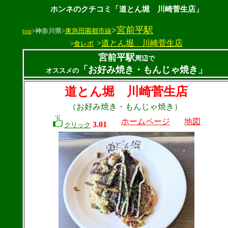
ホンネのクチコミ「道とん堀 川崎菅生店」
>
宮前平駅
top
>神奈川県>
東急田園都市線
>
道とん堀 川崎菅生店
>
食レポ
宮前平駅
周辺で
「お好み焼き・もんじゃ焼き」
オススメの
道とん堀 川崎菅生店
（お好み焼き・もんじゃ焼き）
ホームページ
地図
3.01
クリック