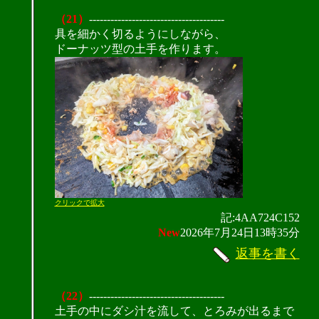
（21）
--------------------------------------
具を細かく切るようにしながら、
ドーナッツ型の土手を作ります。
クリックで拡大
記:4AA724C152
New
2026年7月24日13時35分
返事を書く
（22）
--------------------------------------
土手の中にダシ汁を流して、とろみが出るまで