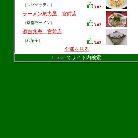
（スパゲッティ）
3.02
ラーメン魁力屋 宮前店
（京都ラーメン）
3.02
源吉兆庵 宮前店
（和菓子）
3.02
全部を見る
G
o
o
g
l
e
でサイト内検索