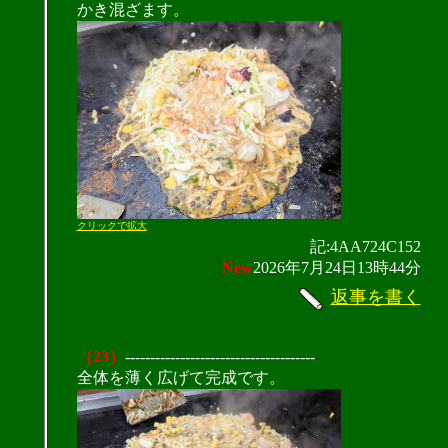
かき混ざます。
クリックで拡大
記:4AA724C152
New
2026年7月24日13時44分
返事を書く
（23）
--------------------------------------
全体を薄く広げて完成です。