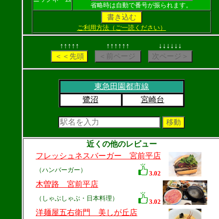
省略時は自動で番号が振られます。
ご利用方法（ご一読ください）
↑↑↑↑↑
↑↑↑↑↑↑
↓↓↓↓↓↓
東急田園都市線
鷺沼
宮崎台
近くの他のレビュー
フレッシュネスバーガー 宮前平店
（ハンバーガー）
3.02
木曽路 宮前平店
（しゃぶしゃぶ・日本料理）
3.02
洋麺屋五右衛門 美しが丘店