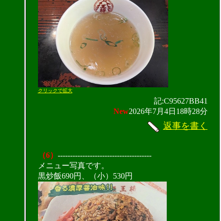
クリックで拡大
記:C95627BB41
New
2026年7月4日18時28分
返事を書く
（6）
--------------------------------------
メニュー写真です。
黒炒飯690円、（小）530円