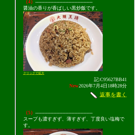
（4）
--------------------------------------
醤油の香りが香ばしい黒炒飯です。
クリックで拡大
記:C95627BB41
New
2026年7月4日18時28分
返事を書く
（5）
--------------------------------------
スープも濃すぎず、薄すぎず、丁度良い塩梅で
す。