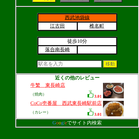
西武池袋線
江古田
椎名町
徒歩10分
落合南長崎
近くの他のレビュー
牛繁 東長崎店
（焼肉）
3.01
CoCo壱番屋 西武東長崎駅前店
（カレー）
3.01
G
o
o
g
l
e
でサイト内検索