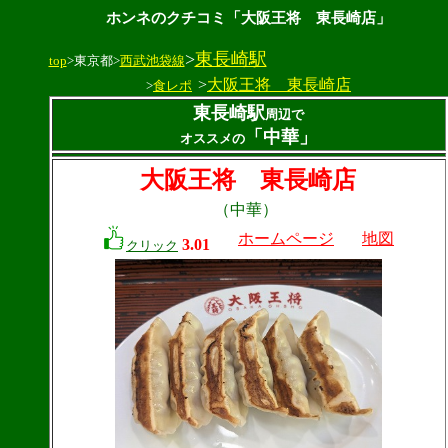
ホンネのクチコミ「大阪王将 東長崎店」
>
東長崎駅
top
>東京都>
西武池袋線
>
大阪王将 東長崎店
>
食レポ
東長崎駅
周辺で
「中華」
オススメの
大阪王将 東長崎店
（中華）
ホームページ
地図
3.01
クリック