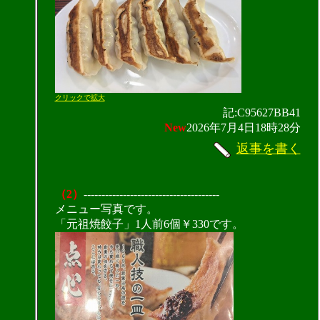
クリックで拡大
記:C95627BB41
New
2026年7月4日18時28分
返事を書く
（2）
--------------------------------------
メニュー写真です。
「元祖焼餃子」1人前6個￥330です。