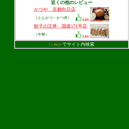
近くの他のレビュー
かつや 京都向日店
（とんかつ・かつ丼）
3.01
餃子の王将 国道171号店
（中華）
3.01
G
o
o
g
l
e
でサイト内検索