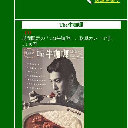
返事を書く
The牛咖喱
（5）
期間限定の「The牛咖喱」、欧風カレーです。
1,140円