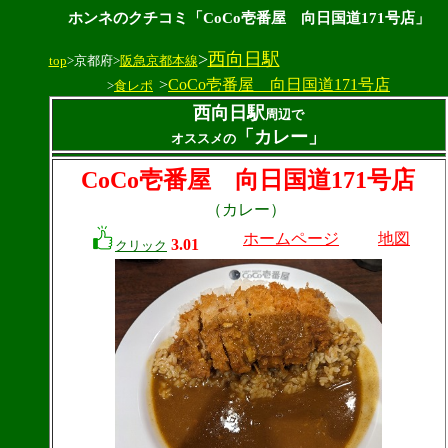
ホンネのクチコミ「CoCo壱番屋 向日国道171号店」
>
西向日駅
top
>京都府>
阪急京都本線
>
CoCo壱番屋 向日国道171号店
>
食レポ
西向日駅
周辺で
「カレー」
オススメの
CoCo壱番屋 向日国道171号店
（カレー）
ホームページ
地図
3.01
クリック