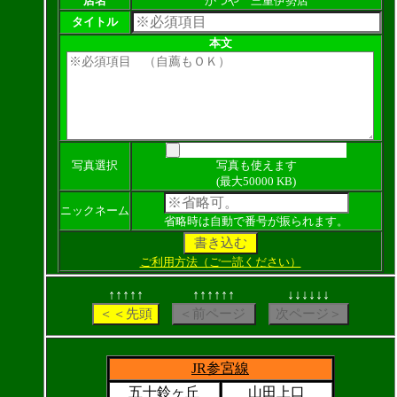
店名
かつや 三重伊勢店
タイトル
本文
写真選択
写真も使えます
(最大50000 KB)
ニックネーム
省略時は自動で番号が振られます。
ご利用方法（ご一読ください）
↑↑↑↑↑
↑↑↑↑↑↑
↓↓↓↓↓↓
JR参宮線
五十鈴ヶ丘
山田上口