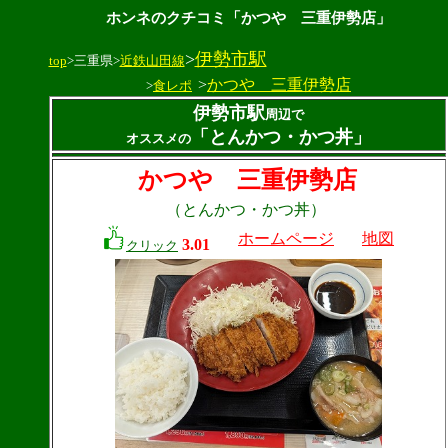
ホンネのクチコミ「かつや 三重伊勢店」
>
伊勢市駅
top
>三重県>
近鉄山田線
>
かつや 三重伊勢店
>
食レポ
伊勢市駅
周辺で
「とんかつ・かつ丼」
オススメの
かつや 三重伊勢店
（とんかつ・かつ丼）
ホームページ
地図
3.01
クリック