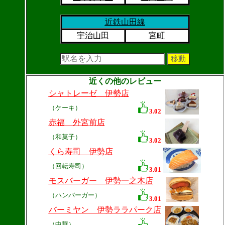
近鉄山田線
宇治山田
宮町
近くの他のレビュー
シャトレーゼ 伊勢店
（ケーキ）
3.02
赤福 外宮前店
（和菓子）
3.02
くら寿司 伊勢店
（回転寿司）
3.01
モスバーガー 伊勢一之木店
（ハンバーガー）
3.01
バーミヤン 伊勢ララパーク店
（中華）