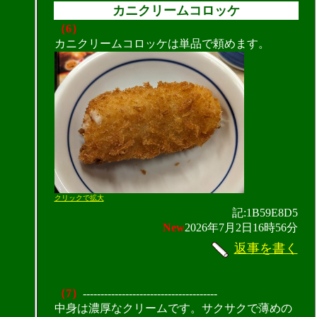
カニクリームコロッケ
（6）
カニクリームコロッケは単品で頼めます。
クリックで拡大
記:1B59E8D5
New
2026年7月2日16時56分
返事を書く
（7）
--------------------------------------
中身は濃厚なクリームです。サクサクで薄めの