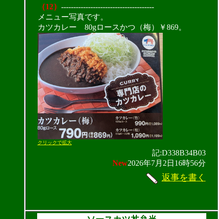
（12）
--------------------------------------
メニュー写真です。
カツカレー 80gロースかつ（梅）￥869。
クリックで拡大
記:D338B34B03
New
2026年7月2日16時56分
返事を書く