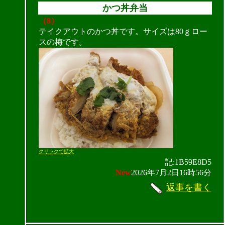
かつ丼弁当
（8）
テイクアウトのかつ丼です。サイズは80ｇロー
スの梅です。
クリックで拡大
記:1B59E8D5
New
2026年7月2日16時56分
返事を書く