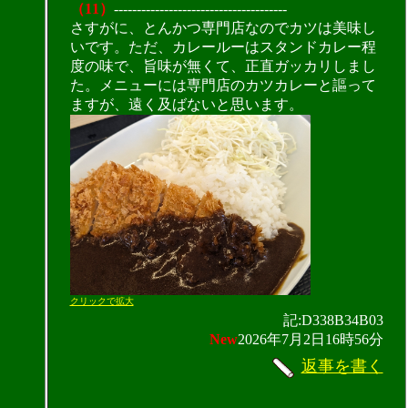
（11）
--------------------------------------
さすがに、とんかつ専門店なのでカツは美味し
いです。ただ、カレールーはスタンドカレー程
度の味で、旨味が無くて、正直ガッカリしまし
た。メニューには専門店のカツカレーと謳って
ますが、遠く及ばないと思います。
クリックで拡大
記:D338B34B03
New
2026年7月2日16時56分
返事を書く