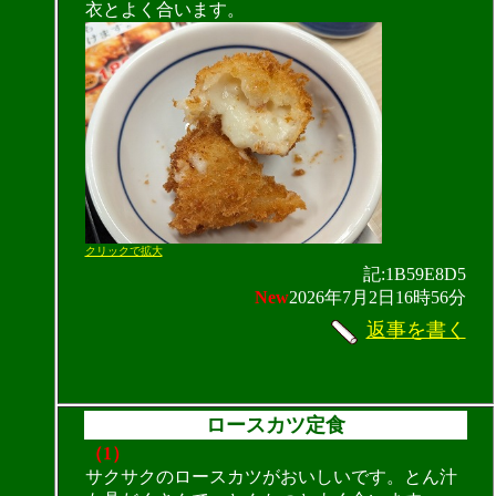
衣とよく合います。
クリックで拡大
記:1B59E8D5
New
2026年7月2日16時56分
返事を書く
ロースカツ定食
（1）
サクサクのロースカツがおいしいです。とん汁