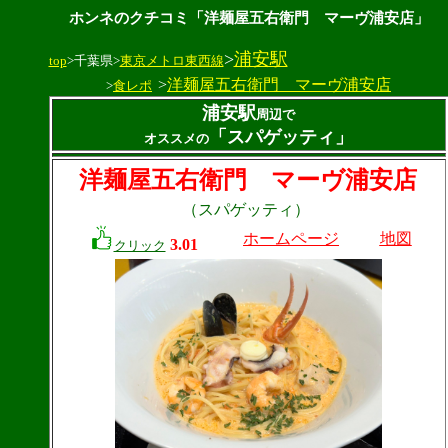
ホンネのクチコミ「洋麺屋五右衛門 マーヴ浦安店」
>
浦安駅
top
>千葉県>
東京メトロ東西線
>
洋麺屋五右衛門 マーヴ浦安店
>
食レポ
浦安駅
周辺で
「スパゲッティ」
オススメの
洋麺屋五右衛門 マーヴ浦安店
（スパゲッティ）
ホームページ
地図
3.01
クリック