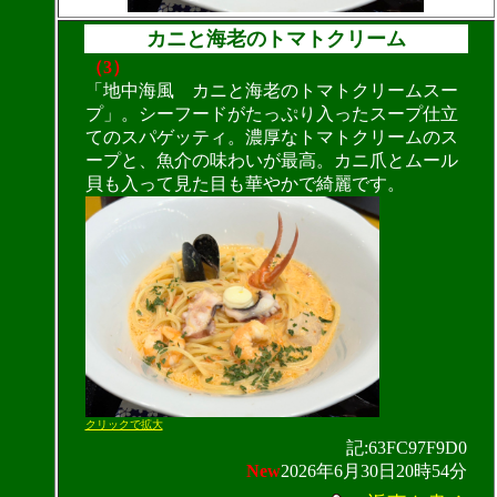
カニと海老のトマトクリーム
（3）
「地中海風 カニと海老のトマトクリームスー
プ」。シーフードがたっぷり入ったスープ仕立
てのスパゲッティ。濃厚なトマトクリームのス
ープと、魚介の味わいが最高。カニ爪とムール
貝も入って見た目も華やかで綺麗です。
クリックで拡大
記:63FC97F9D0
New
2026年6月30日20時54分