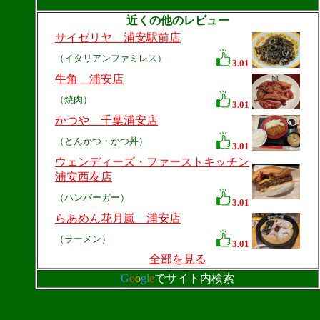
近くの他のレビュー
サイゼリヤ 浦安駅前店
（イタリアンファミレス）
3.01
牛角 浦安店
（焼肉）
3.01
かつや 千葉浦安店
（とんかつ・かつ丼）
3.01
ウェンディーズ・ファーストキッチン
浦安西友店
（ハンバーガー）
3.01
らあめん花月嵐 浦安店
（ラーメン）
3.01
全部を見る
G
o
o
g
l
e
でサイト内検索