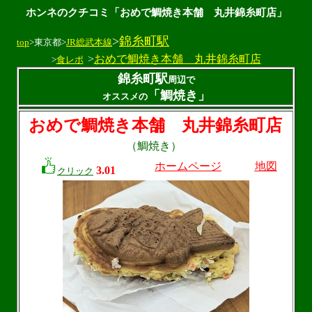
ホンネのクチコミ「おめで鯛焼き本舗 丸井錦糸町店」
>
錦糸町駅
top
>東京都>
JR総武本線
>
おめで鯛焼き本舗 丸井錦糸町店
>
食レポ
錦糸町駅
周辺で
「鯛焼き」
オススメの
おめで鯛焼き本舗 丸井錦糸町店
（鯛焼き）
ホームページ
地図
3.01
クリック