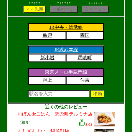
↑↑↑↑↑
↑↑↑↑↑↑
↓↓↓↓↓↓
JR中央・総武線
亀戸
両国
JR総武本線
新小岩
馬喰町
東京メトロ半蔵門線
押上
住吉
近くの他のレビュー
おぼんdeごはん 錦糸町テルミナ店
（和食）
3.02
すしざんまい 錦糸町店