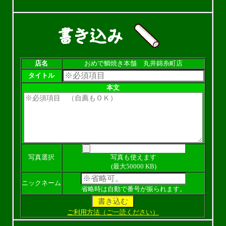
店名
おめで鯛焼き本舗 丸井錦糸町店
タイトル
本文
写真選択
写真も使えます
(最大50000 KB)
ニックネーム
省略時は自動で番号が振られます。
ご利用方法（ご一読ください）