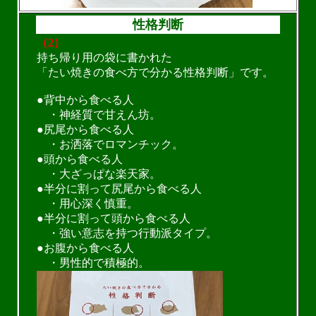
性格判断
（2）
持ち帰り用の袋に書かれた
「たい焼きの食べ方で分かる性格判断」です。
●背中から食べる人
・神経質で甘えん坊。
●尻尾から食べる人
・お洒落でロマンチック。
●頭から食べる人
・大ざっぱな楽天家。
●半分に割って尻尾から食べる人
・用心深く慎重。
●半分に割って頭から食べる人
・強い意志を持つ行動派タイプ。
●お腹から食べる人
・男性的で積極的。