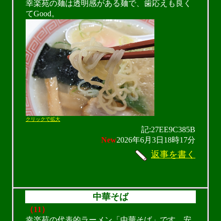
幸楽苑の麺は透明感がある麺で、歯応えも良く
てGood。
クリックで拡大
記:27EE9C385B
New
2026年6月3日18時17分
返事を書く
中華そば
（11）
幸楽苑の代表的ラーメン「中華そば」です。安