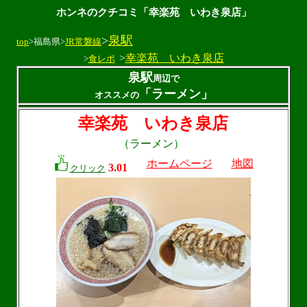
ホンネのクチコミ「幸楽苑 いわき泉店」
>
泉駅
top
>福島県>
JR常磐線
>
幸楽苑 いわき泉店
>
食レポ
泉駅
周辺で
「ラーメン」
オススメの
幸楽苑 いわき泉店
（ラーメン）
ホームページ
地図
3.01
クリック