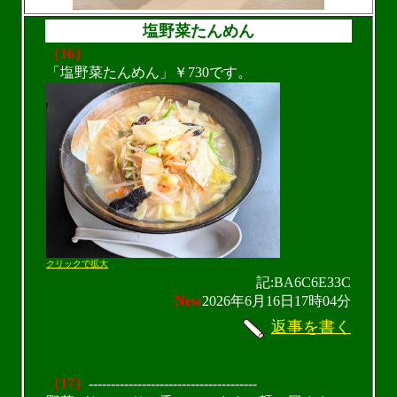
塩野菜たんめん
（16）
「塩野菜たんめん」￥730です。
クリックで拡大
記:BA6C6E33C
New
2026年6月16日17時04分
返事を書く
（17）
--------------------------------------