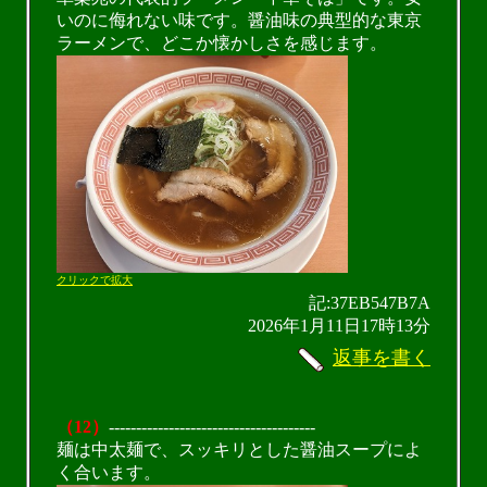
いのに侮れない味です。醤油味の典型的な東京
ラーメンで、どこか懐かしさを感じます。
クリックで拡大
記:37EB547B7A
2026年1月11日17時13分
返事を書く
（12）
--------------------------------------
麺は中太麺で、スッキリとした醤油スープによ
く合います。