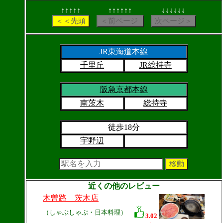
↑↑↑↑↑
↑↑↑↑↑↑
↓↓↓↓↓↓
JR東海道本線
千里丘
JR総持寺
阪急京都本線
南茨木
総持寺
徒歩18分
宇野辺
近くの他のレビュー
木曽路 茨木店
（しゃぶしゃぶ・日本料理）
3.02