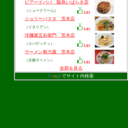
ビアードパパ 阪急いばらき店
（シュークリーム）
3.01
ジョリーパスタ 茨木店
（イタリアン）
3.01
洋麺屋五右衛門 茨木店
（スパゲッティ）
3.01
ラーメン魁力屋 茨木店
（京都ラーメン）
3.01
全部を見る
G
o
o
g
l
e
でサイト内検索