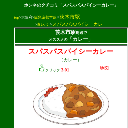
ホンネのクチコミ「スパスパスパイシーカレー」
>
茨木市駅
top
>大阪府>
阪急京都本線
>
スパスパスパイシーカレー
>
食レポ
茨木市駅
周辺で
「カレー」
オススメの
スパスパスパイシーカレー
（カレー）
地図
3.01
クリック