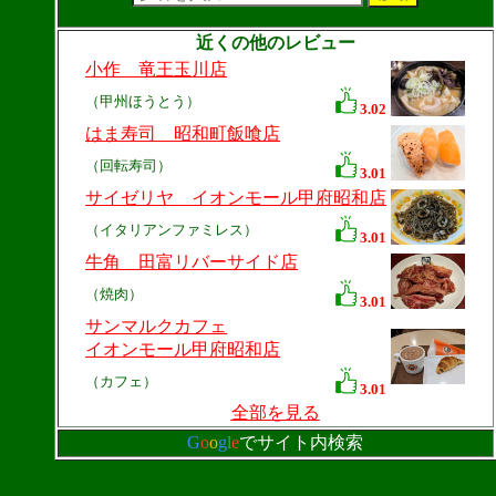
近くの他のレビュー
小作 竜王玉川店
（甲州ほうとう）
3.02
はま寿司 昭和町飯喰店
（回転寿司）
3.01
サイゼリヤ イオンモール甲府昭和店
（イタリアンファミレス）
3.01
牛角 田富リバーサイド店
（焼肉）
3.01
サンマルクカフェ
イオンモール甲府昭和店
（カフェ）
3.01
全部を見る
G
o
o
g
l
e
でサイト内検索