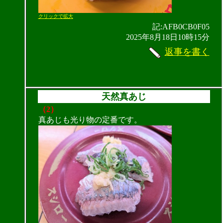
クリックで拡大
記:AFB0CB0F05
2025年8月18日10時15分
返事を書く
天然真あじ
（2）
真あじも光り物の定番です。