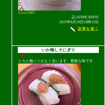
クリックで拡大
記:AFB0CB0F05
2025年8月18日10時15分
返事を書く
いか梅しそにぎり
（6）
イカと梅シソがよく合います、新鮮な味です。