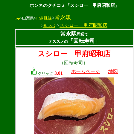
ホンネのクチコミ「スシロー 甲府昭和店」
>
常永駅
top
>山梨県>
JR身延線
>
スシロー 甲府昭和店
>
食レポ
常永駅
周辺で
「回転寿司」
オススメの
スシロー 甲府昭和店
（回転寿司）
ホームページ
地図
3.01
クリック