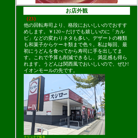
お店外観
（23）
他の回転寿司より、格段においしいのでおすす
めします。￥120～だけでも嬉しいのに「カル
ビ」などの変わりネタも多い。デザートの種類
も和菓子からケーキ類まで色々。私は毎回、最
初にうどんを食べてから寿司に手を出してま
す。これで予算も削減できるし、満足感も得ら
れます。うどんは関西風でおいしいので、ぜひ!
イオンモールの先です。
クリックで拡大