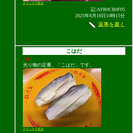
クリックで拡大
記:AFB0CB0F05
2025年8月18日10時15分
返事を書く
こはだ
（1）
光り物の定番、「こはだ」です。
クリックで拡大