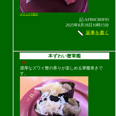
クリックで拡大
記:AFB0CB0F05
2025年8月18日10時15分
返事を書く
本ずわい蟹軍艦
（9）
濃厚なズワイ蟹の香りが楽しめる軍艦巻きで
す。