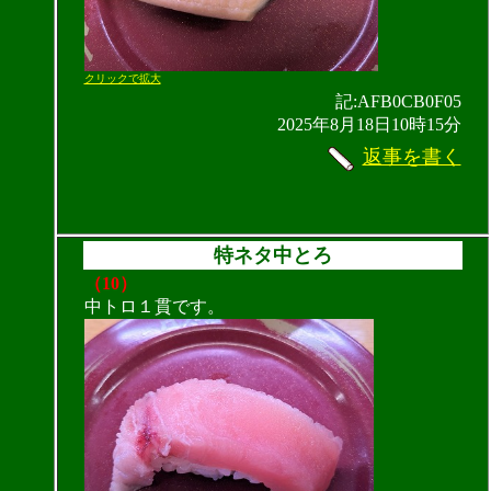
クリックで拡大
記:AFB0CB0F05
2025年8月18日10時15分
返事を書く
特ネタ中とろ
（10）
中トロ１貫です。