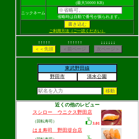
(最大50000 KB)
ニックネーム
省略時は自動で番号が振られます。
ご利用方法（ご一読ください）
↑↑↑↑↑
↑↑↑↑↑↑
↓↓↓↓↓↓
東武野田線
野田市
清水公園
近くの他のレビュー
スシロー ウニクス野田店
（回転寿司）
3.01
はま寿司 野田堤台店