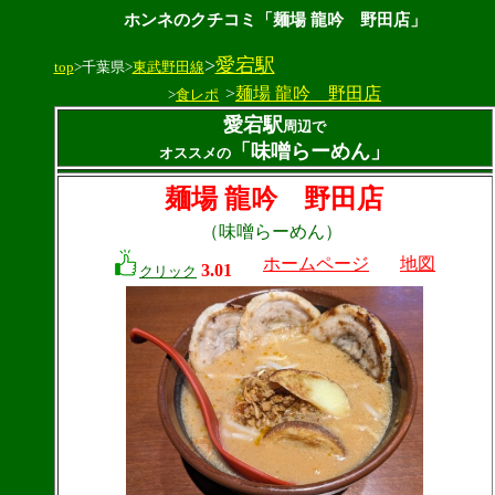
ホンネのクチコミ「麺場 龍吟 野田店」
>
愛宕駅
top
>千葉県>
東武野田線
>
麺場 龍吟 野田店
>
食レポ
愛宕駅
周辺で
「味噌らーめん」
オススメの
麺場 龍吟 野田店
（味噌らーめん）
ホームページ
地図
3.01
クリック