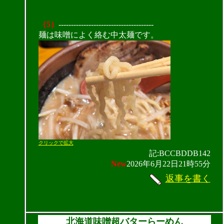
（5）
--------------------------------------
麺は味噌によく絡む中太麺です。
クリックで拡大
記:BCCBDDB142
New
2026年6月22日21時55分
返事を書く
北海道味噌超バターらーめん