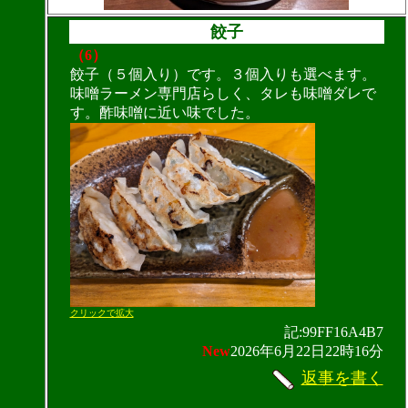
餃子
（6）
餃子（５個入り）です。３個入りも選べます。
味噌ラーメン専門店らしく、タレも味噌ダレで
す。酢味噌に近い味でした。
クリックで拡大
記:99FF16A4B7
New
2026年6月22日22時16分
返事を書く