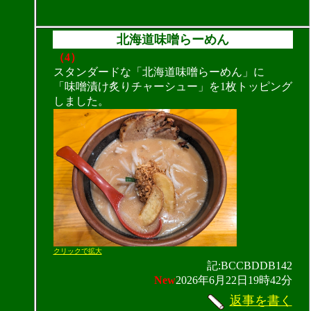
北海道味噌らーめん
（4）
スタンダードな「北海道味噌らーめん」に
「味噌漬け炙りチャーシュー」を1枚トッピング
しました。
クリックで拡大
記:BCCBDDB142
New
2026年6月22日19時42分
返事を書く