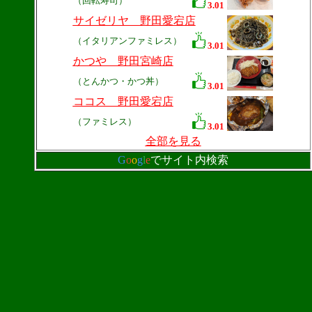
（回転寿司）
3.01
サイゼリヤ 野田愛宕店
（イタリアンファミレス）
3.01
かつや 野田宮崎店
（とんかつ・かつ丼）
3.01
ココス 野田愛宕店
（ファミレス）
3.01
全部を見る
G
o
o
g
l
e
でサイト内検索